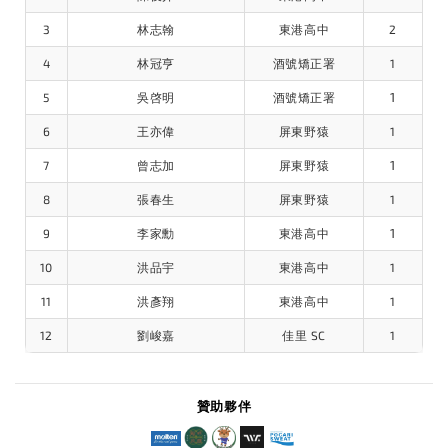
3
林志翰
東港高中
2
4
林冠亨
酒號矯正署
1
1
5
吳啓明
酒號矯正署
6
王亦偉
屏東野猿
1
1
7
曾志加
屏東野猿
8
張春生
屏東野猿
1
1
9
李家勳
東港高中
10
洪品宇
東港高中
1
11
洪彥翔
東港高中
1
12
劉峻嘉
佳里 SC
1
贊助夥伴