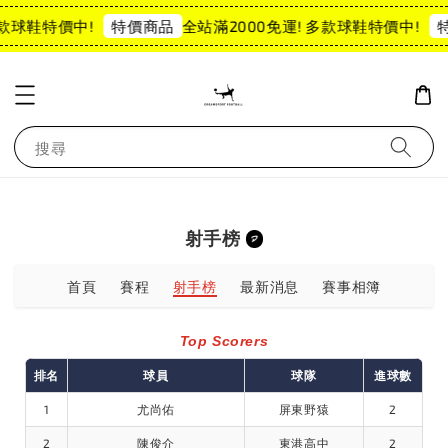
多款球鞋特價中!
全站滿2000免運! 多款球鞋特價中!
特價商品
搜尋
射手榜
首頁
賽程
射手榜
最新消息
賽事相簿
Top Scorers
排名
球員
球隊
進球數
1
尤尚佑
屏東野猿
2
2
陳俊介
東港高中
2