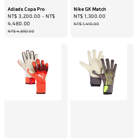
Adiads Copa Pro
Nike GK Match
Sale
NT$ 3,200.00
-
NT$
Sale
NT$ 1,300.00
Regular
price
4,480.00
price
price
NT$ 1,410.00
Regular
NT$ 4,690.00
price