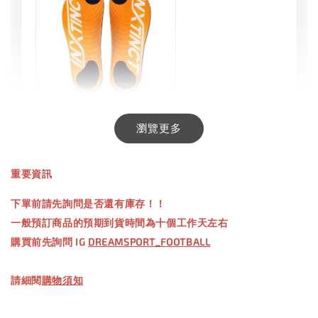
INXTINCT 生活日用鞋墊
瀏覽更多
-
+
NT$ 550.00
重要資訊
NT$ 660.00
下單前請先詢問是否還有庫存！！
一般預訂商品的預期到貨時間為十個工作天左右
加入購物車
購買前先詢問 IG
DREAMSPORT_FOOTBALL
請細閱
購物須知
【加購優惠】TWG 防滑襪
瀏覽全部