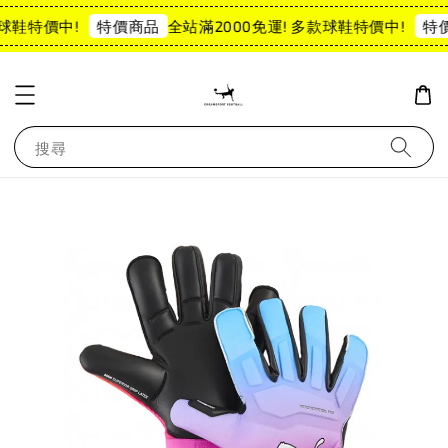
球鞋特價中!
全站滿2000免運! 多款球鞋特價中!
特價商品
特價
搜尋