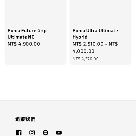
Puma Future Grip
Puma Ultra Ultimate
Ultimate NC
Hybrid
Regular
NT$ 4,900.00
Sale
NT$ 2,510.00
-
NT$
price
price
4,000.00
Regular
NT$ 4,370.00
price
追蹤我們