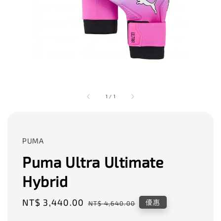
1
/
1
PUMA
Puma Ultra Ultimate
Hybrid
Sale
NT$ 3,440.00
Regular
優惠
NT$ 4,640.00
price
price