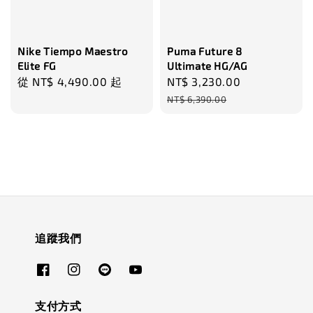
Nike Tiempo Maestro
Puma Future 8
Elite FG
Ultimate HG/AG
Regular
從
NT$ 4,490.00
起
Sale
NT$ 3,230.00
Regular
price
price
price
NT$ 6,390.00
追蹤我們
支付方式