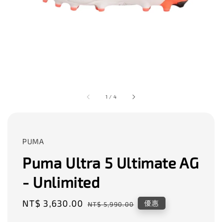
1
/
4
PUMA
Puma Ultra 5 Ultimate AG
- Unlimited
Sale
NT$ 3,630.00
Regular
優惠
NT$ 5,990.00
price
price