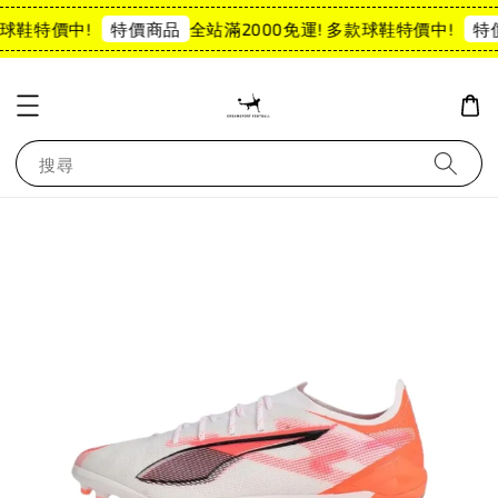
球鞋特價中!
全站滿2000免運! 多款球鞋特價中!
特價商品
特
搜尋