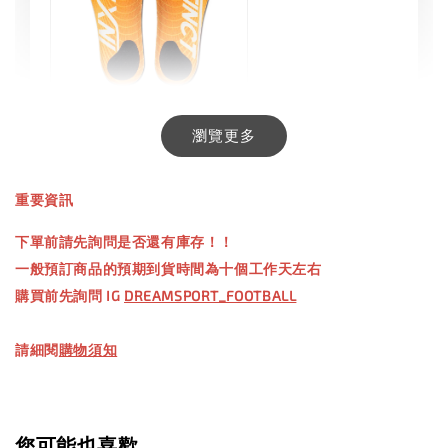
INXTINCT 生活日用鞋墊
瀏覽更多
-
+
NT$ 550.00
重要資訊
NT$ 660.00
下單前請先詢問是否還有庫存！！
一般預訂商品的預期到貨時間為十個工作天左右
加入購物車
購買前先詢問 IG
DREAMSPORT_FOOTBALL
請細閱
購物須知
【加購優惠】TWG 防滑襪
瀏覽全部
您可能也喜歡