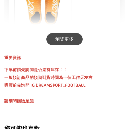
INXTINCT 生活日用鞋墊
瀏覽更多
-
+
NT$ 550.00
重要資訊
NT$ 660.00
下單前請先詢問是否還有庫存！！
一般預訂商品的預期到貨時間為十個工作天左右
加入購物車
購買前先詢問 IG
DREAMSPORT_FOOTBALL
請細閱
購物須知
【加購優惠】TWG 防滑襪
瀏覽全部
您可能也喜歡