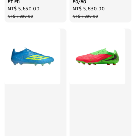
FT FG
FG/AG
Sale
NT$ 5,650.00
Regular
Sale
NT$ 5,830.00
Regular
price
price
price
price
NT$ 7,990.00
NT$ 7,390.00