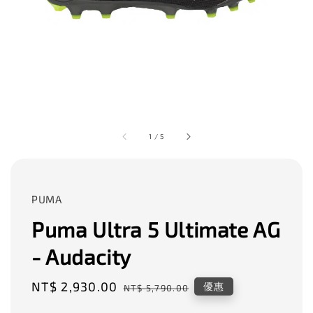
1
/
5
PUMA
Puma Ultra 5 Ultimate AG
- Audacity
Sale
NT$ 2,930.00
Regular
優惠
NT$ 5,790.00
price
price