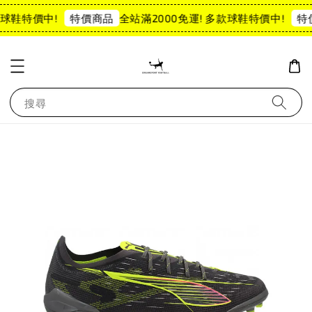
球鞋特價中!
全站滿2000免運! 多款球鞋特價中!
特價商品
特
搜尋