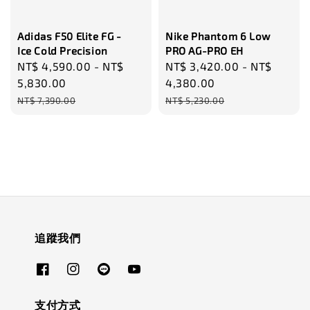
Adidas F50 Elite FG -
Nike Phantom 6 Low
Ice Cold Precision
PRO AG-PRO EH
Sale
NT$ 4,590.00
-
NT$
Sale
NT$ 3,420.00
-
NT$
price
5,830.00
price
4,380.00
Regular
Regular
NT$ 7,390.00
NT$ 5,230.00
price
price
追蹤我們
支付方式