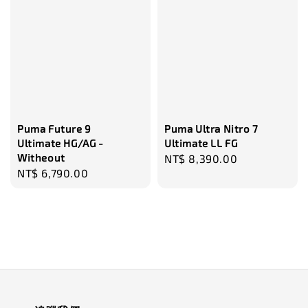
Puma Future 9
Puma Ultra Nitro 7
Ultimate HG/AG -
Ultimate LL FG
Witheout
Regular
NT$ 8,390.00
Regular
NT$ 6,790.00
price
price