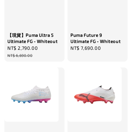
加入購物車
瀏覽更多
【現貨】Puma Ultra 5
Puma Future 9
Ultimate FG - Whiteout
Ultimate FG - Whiteout
Sale
NT$ 2,790.00
Regular
Regular
NT$ 7,690.00
price
price
price
NT$ 6,690.00