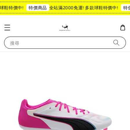
球鞋特價中!
全站滿2000免運! 多款球鞋特價中!
特價商品
特價
搜尋