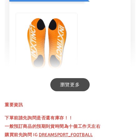
INXTINCT 生活日用鞋墊
瀏覽更多
-
+
NT$ 550.00
重要資訊
NT$ 660.00
下單前請先詢問是否還有庫存！！
一般預訂商品的預期到貨時間為十個工作天左右
加入購物車
購買前先詢問 IG
DREAMSPORT_FOOTBALL