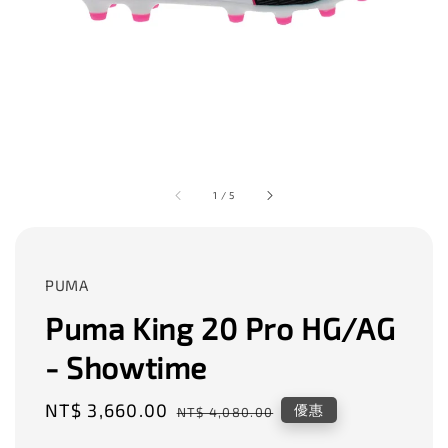
1
/
5
PUMA
Puma King 20 Pro HG/AG
- Showtime
Sale
NT$ 3,660.00
Regular
優惠
NT$ 4,080.00
price
price