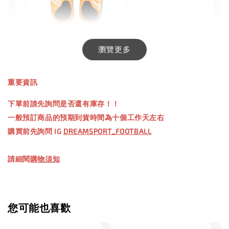
INXTINCT 生活日用鞋墊
瀏覽更多
-
+
NT$ 550.00
重要資訊
NT$ 660.00
下單前請先詢問是否還有庫存！！
一般預訂商品的預期到貨時間為十個工作天左右
加入購物車
購買前先詢問 IG
DREAMSPORT_FOOTBALL
請細閱
購物須知
【加購優惠】TWG 防滑襪
瀏覽全部
您可能也喜歡