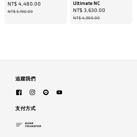
Ultimate NC
Sale
NT$ 4,480.00
Regular
Sale
NT$ 3,630.00
Regular
price
price
NT$ 5,190.00
price
price
NT$ 4,900.00
追蹤我們
支付方式