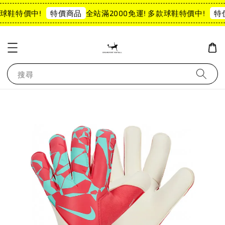
球鞋特價中!
全站滿2000免運! 多款球鞋特價中!
特價商品
特
搜尋