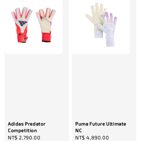
售完
TWG 防滑
TWG 防滑襪 V2
TWG 防滑襪
童 6-10歲
-
+
-
NT$ 320.00
NT$ 320.00
NT$ 320.00
NT$ 370.00
NT$ 370.00
NT$ 370.00
加入購物車
瀏覽更多
Adidas Predator
Puma Future Ultimate
Competition
NC
Regular
NT$ 2,790.00
Regular
NT$ 4,890.00