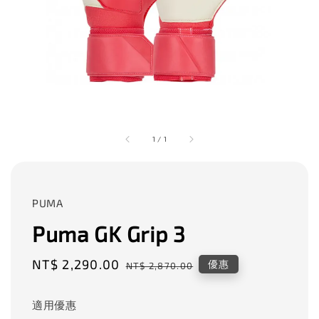
1
/
1
PUMA
Puma GK Grip 3
Sale
NT$ 2,290.00
Regular
優惠
NT$ 2,870.00
price
price
適用優惠