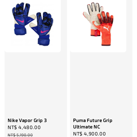
售完
TWG 防滑
TWG 防滑襪 V2
TWG 防滑襪
童 6-10歲
-
+
-
NT$ 320.00
NT$ 320.00
NT$ 320.00
NT$ 370.00
NT$ 370.00
NT$ 370.00
加入購物車
瀏覽更多
Nike Vapor Grip 3
Puma Future Grip
Ultimate NC
Sale
NT$ 4,480.00
Regular
Regular
NT$ 4,900.00
price
price
NT$ 5,190.00