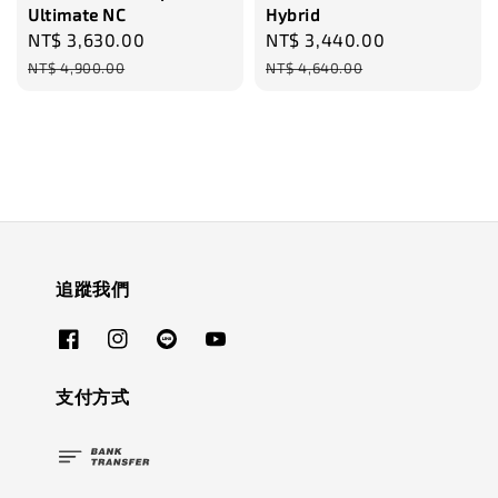
Ultimate NC
Hybrid
Sale
NT$ 3,630.00
Regular
Sale
NT$ 3,440.00
Regular
price
price
price
price
NT$ 4,900.00
NT$ 4,640.00
追蹤我們
支付方式