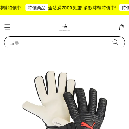
球鞋特價中!
全站滿2000免運! 多款球鞋特價中!
特價商品
特價
搜尋