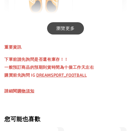
INXTINCT 生活日用鞋墊
瀏覽更多
-
+
NT$ 550.00
重要資訊
NT$ 660.00
下單前請先詢問是否還有庫存！！
一般預訂商品的預期到貨時間為十個工作天左右
加入購物車
購買前先詢問 IG
DREAMSPORT_FOOTBALL
請細閱
購物須知
【加購優惠】TWG 防滑襪
瀏覽全部
您可能也喜歡