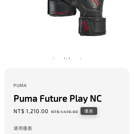
1
/
1
PUMA
Puma Future Play NC
Sale
NT$ 1,210.00
Regular
優惠
NT$ 1,410.00
price
price
適用優惠