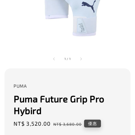
1
/
1
PUMA
Puma Future Grip Pro
Hybird
Sale
NT$ 3,520.00
Regular
優惠
NT$ 3,680.00
price
price