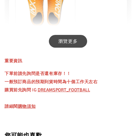
INXTINCT 生活日用鞋墊
瀏覽更多
-
+
NT$ 550.00
重要資訊
NT$ 660.00
下單前請先詢問是否還有庫存！！
一般預訂商品的預期到貨時間為十個工作天左右
加入購物車
購買前先詢問 IG
DREAMSPORT_FOOTBALL
請細閱
購物須知
【加購優惠】TWG 防滑襪
瀏覽全部
您可能也喜歡