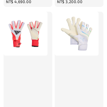
Regular
NT$ 4,690.00
Regular
NT$ 3,200.00
price
price