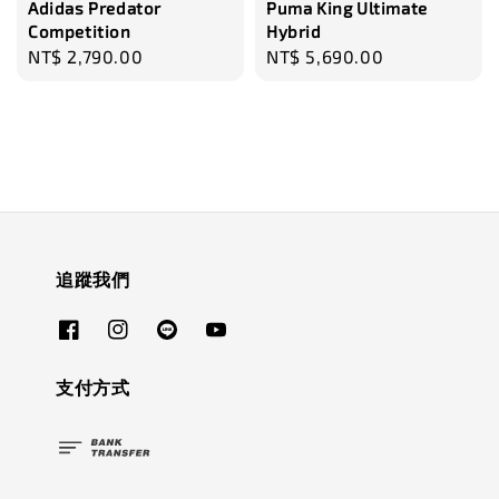
Adidas Predator
Puma King Ultimate
Competition
Hybrid
Regular
NT$ 2,790.00
Regular
NT$ 5,690.00
price
price
追蹤我們
支付方式