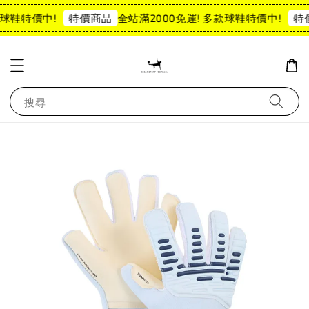
款球鞋特價中!
全站滿2000免運! 多款球鞋特價中!
特價商品
特
搜尋