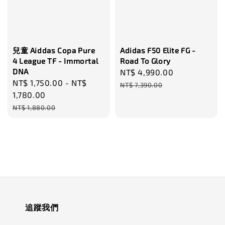
兒童 Aiddas Copa Pure
Adidas F50 Elite FG -
4 League TF - Immortal
Road To Glory
DNA
Sale
NT$ 4,990.00
Regular
Sale
NT$ 1,750.00
-
NT$
price
price
NT$ 7,390.00
price
1,780.00
Regular
NT$ 1,880.00
price
追蹤我們