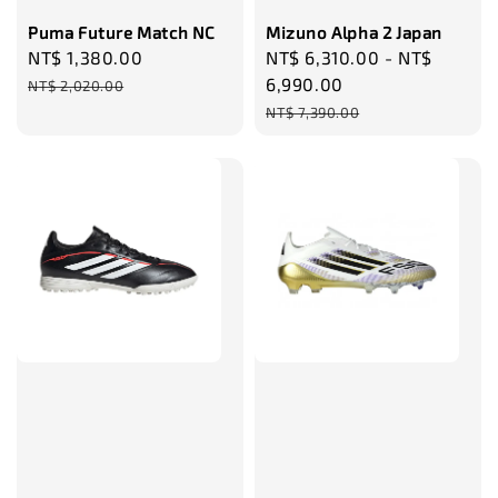
Puma Future Match NC
Mizuno Alpha 2 Japan
Sale
NT$ 1,380.00
Regular
Sale
NT$ 6,310.00
-
NT$
price
price
price
6,990.00
NT$ 2,020.00
Regular
NT$ 7,390.00
price