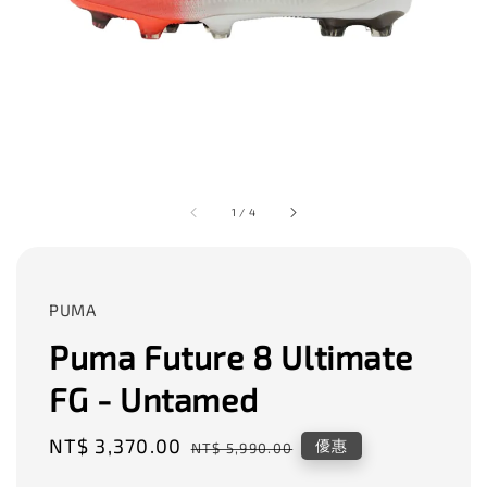
1
/
4
PUMA
Puma Future 8 Ultimate
FG - Untamed
Sale
NT$ 3,370.00
Regular
優惠
NT$ 5,990.00
price
price