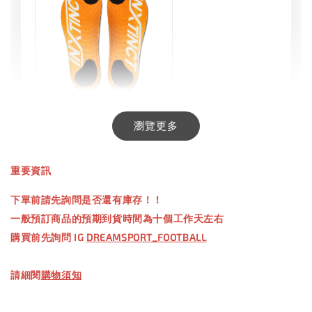
INXTINCT 生活日用鞋墊
瀏覽更多
-
+
NT$ 550.00
重要資訊
NT$ 660.00
下單前請先詢問是否還有庫存！！
一般預訂商品的預期到貨時間為十個工作天左右
加入購物車
購買前先詢問 IG
DREAMSPORT_FOOTBALL
請細閱
購物須知
【加購優惠】TWG 防滑襪
瀏覽全部