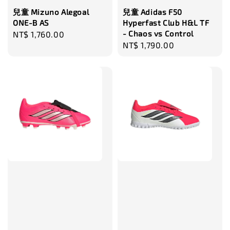
兒童 Mizuno Alegoal
兒童 Adidas F50
ONE-B AS
Hyperfast Club H&L TF
- Chaos vs Control
Regular
NT$ 1,760.00
Regular
NT$ 1,790.00
price
price