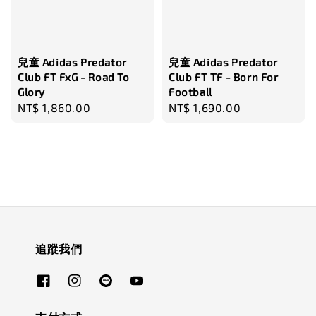
兒童 Adidas Predator
兒童 Adidas Predator
Club FT FxG - Road To
Club FT TF - Born For
Glory
Football
Regular
NT$ 1,860.00
Regular
NT$ 1,690.00
price
price
追蹤我們