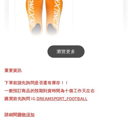
INXTINCT 生活日用鞋墊
瀏覽更多
-
+
NT$ 550.00
重要資訊
NT$ 660.00
下單前請先詢問是否還有庫存！！
一般預訂商品的預期到貨時間為十個工作天左右
加入購物車
購買前先詢問 IG
DREAMSPORT_FOOTBALL
請細閱
購物須知