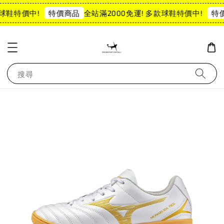
球鞋特價中!
全站滿2000免運! 多款球鞋特價中!
特價商品
特價
搜尋