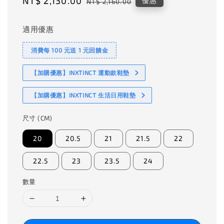
Sale
NT$ 2,130.00
Regular
優惠
NT$ 2,160.00
price
price
適用優惠
消費每 100 元送 1 元回饋金
【加購優惠】INXTINCT 運動款鞋墊
【加購優惠】INXTINCT 生活日用鞋墊
尺寸 (CM)
20
20.5
21
21.5
22
22.5
23
23.5
24
數量