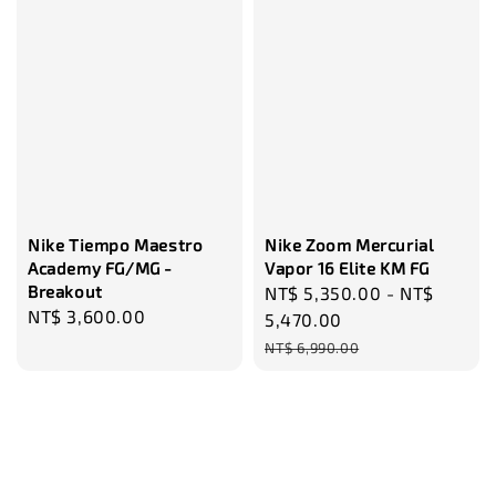
Nike Tiempo Maestro
Nike Zoom Mercurial
Academy FG/MG -
Vapor 16 Elite KM FG
Breakout
Sale
NT$ 5,350.00
-
NT$
Regular
NT$ 3,600.00
price
5,470.00
price
Regular
NT$ 6,990.00
price