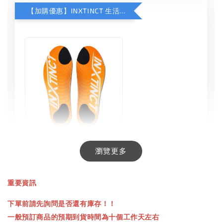
【加購優惠】INXTINCT 生活日用鞋墊
INXTINCT 生活日用鞋墊
瀏覽更多
-
+
NT$ 550.00
重要資訊
NT$ 660.00
下單前請先詢問是否還有庫存！！
一般預訂商品的預期到貨時間為十個工作天左右
加入購物車