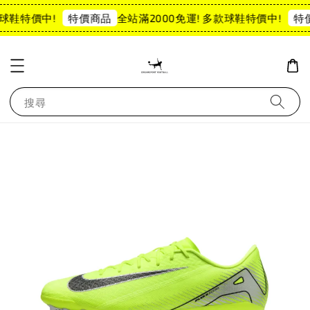
球鞋特價中!
全站滿2000免運! 多款球鞋特價中!
特價商品
特價
搜尋