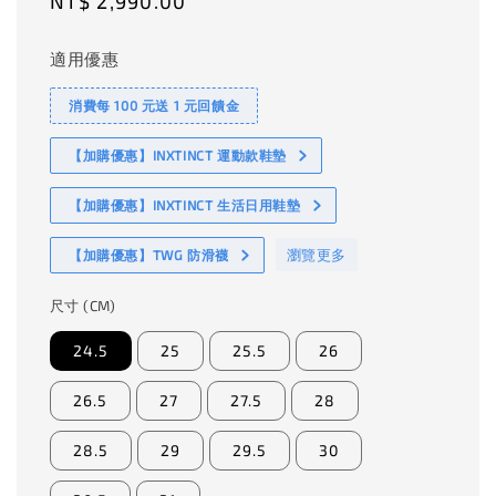
Regular
NT$ 2,990.00
price
適用優惠
消費每 100 元送 1 元回饋金
【加購優惠】INXTINCT 運動款鞋墊
【加購優惠】INXTINCT 生活日用鞋墊
瀏覽更多
【加購優惠】TWG 防滑襪
尺寸 (CM)
24.5
25
25.5
26
26.5
27
27.5
28
28.5
29
29.5
30