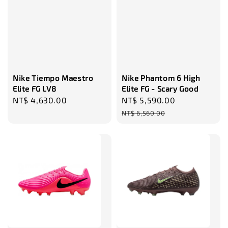
加入購物車
瀏覽更多
Nike Tiempo Maestro
Nike Phantom 6 High
Elite FG LV8
Elite FG - Scary Good
Regular
NT$ 4,630.00
Sale
NT$ 5,590.00
Regular
price
price
price
NT$ 6,560.00