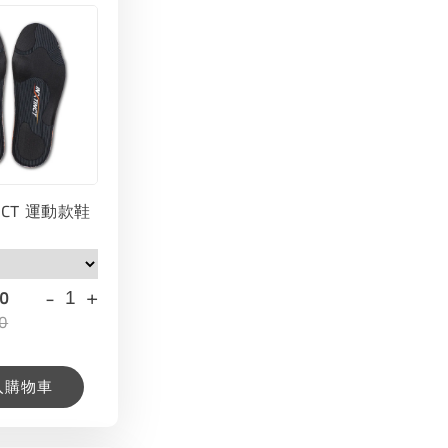
INCT 運動款鞋
-
+
00
0
入購物車