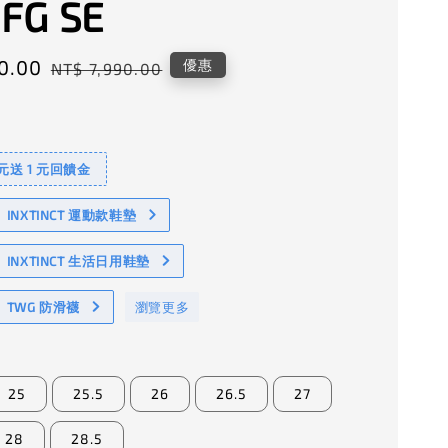
 FG SE
0.00
Regular
優惠
NT$ 7,990.00
price
 元送 1 元回饋金
NXTINCT 運動款鞋墊
INXTINCT 生活日用鞋墊
TWG 防滑襪
瀏覽更多
25
25.5
26
26.5
27
28
28.5