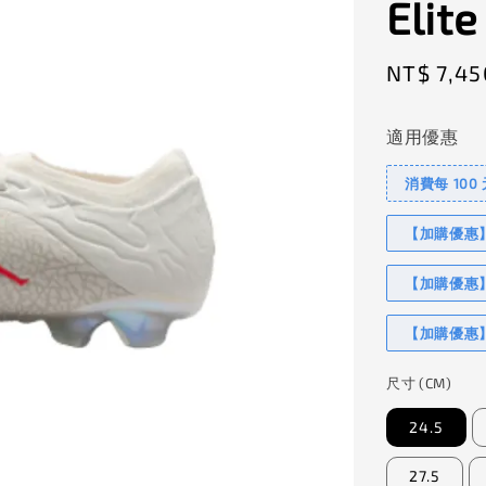
Elite
Sale
NT$ 7,45
price
適用優惠
消費每 100
【加購優惠】I
【加購優惠】
【加購優惠】
尺寸 (CM)
24.5
27.5