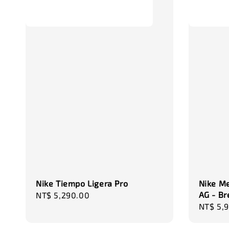
Nike Tiempo Ligera Pro
Nike Me
AG - Br
Regular
NT$ 5,290.00
Regula
NT$ 5,
price
price