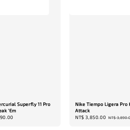
NT$ 320.
NT$ 370.0
rcurial Superfly 11 Pro
Nike Tiempo Ligera Pro 
eak 'Em
Attack
r
990.00
Sale
NT$ 3,850.00
Regular
NT$ 3,890.
price
price