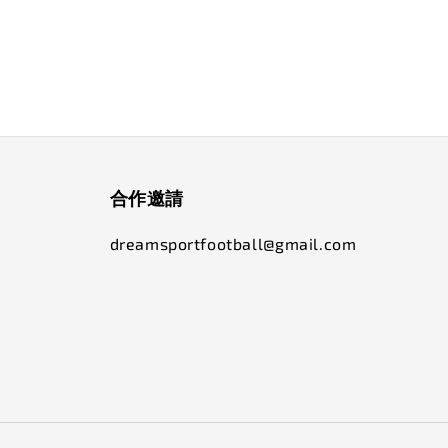
合作邀請
dreamsportfootball@gmail.com