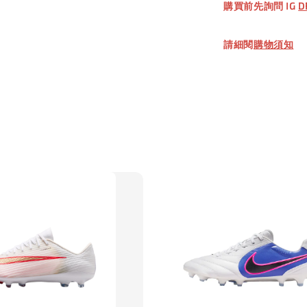
購買前先詢問 IG
D
加
請細閱
購物須知
【加購優惠
TWG 