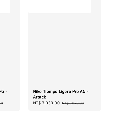
-
+
-
+
00
NT$ 320.00
NT$ 320.00
0
NT$ 370.00
NT$ 370.00
加入購物車
瀏覽更多
FG -
Nike Tiempo Ligera Pro AG -
Attack
Sale
NT$ 3,030.00
Regular
00
NT$ 5,070.00
price
price