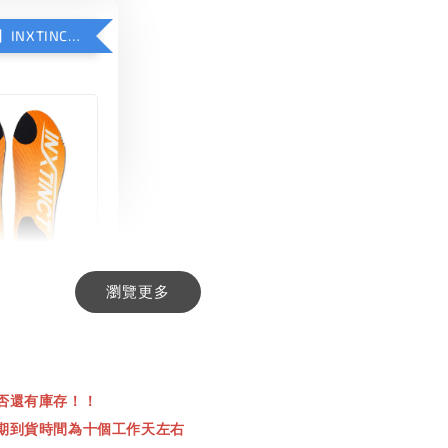
【加購優惠】INXTINCT 生活日用鞋墊
瀏覽更多
INCT 生活日用
-
+
00
否還有庫存！！
00
期到貨時間為十個工作天左右