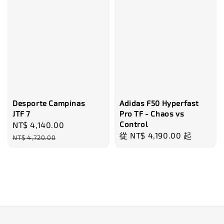
Desporte Campinas
Adidas F50 Hyperfast
JTF 7
Pro TF - Chaos vs
Control
Sale
NT$ 4,140.00
Regular
Regular
從
NT$ 4,190.00
起
price
price
NT$ 4,720.00
price