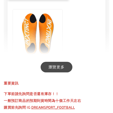
INXTINCT 生活日用鞋墊
瀏覽更多
-
+
NT$ 550.00
重要資訊
NT$ 660.00
下單前請先詢問是否還有庫存！！
一般預訂商品的預期到貨時間為十個工作天左右
加入購物車
購買前先詢問 IG
DREAMSPORT_FOOTBALL