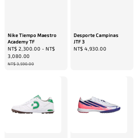
瀏覽更多
Nike Tiempo Maestro
Desporte Campinas
Academy TF
JTF 3
Sale
NT$ 2,300.00
-
NT$
Regular
NT$ 4,930.00
price
3,080.00
price
Regular
NT$ 3,590.00
price