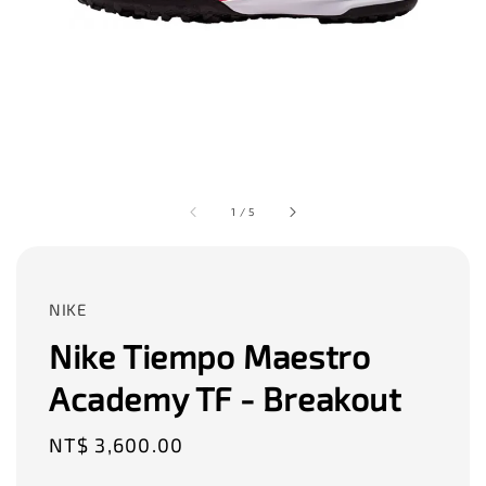
1
/
5
NIKE
Nike Tiempo Maestro
Academy TF - Breakout
Regular
NT$ 3,600.00
price