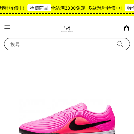
球鞋特價中!
全站滿2000免運! 多款球鞋特價中!
特價商品
特
搜尋