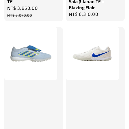
TF
Sala β Japan TF -
Blazing Flair
Sale
NT$ 3,850.00
Regular
Regular
NT$ 6,310.00
price
price
NT$ 5,070.00
price