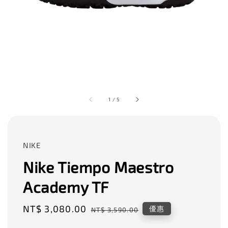
1
/
5
NIKE
Nike Tiempo Maestro
Academy TF
Sale
NT$ 3,080.00
Regular
優惠
NT$ 3,590.00
price
price