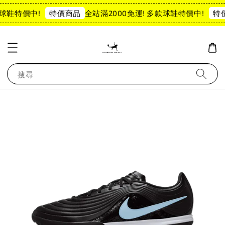
球鞋特價中!
全站滿2000免運! 多款球鞋特價中!
特價商品
特
搜尋