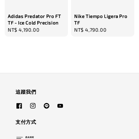
Adidas Predator Pro FT
Nike Tiempo Ligera Pro
TF - Ice Cold Precision
TF
Regular
NT$ 4,190.00
Regular
NT$ 4,790.00
price
price
追蹤我們
支付方式