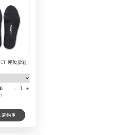
INCT 運動款鞋
-
+
00
0
入購物車