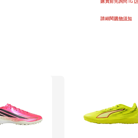
購買前先詢問 IG
D
加
請細閱
購物須知
【加購優惠
TWG 