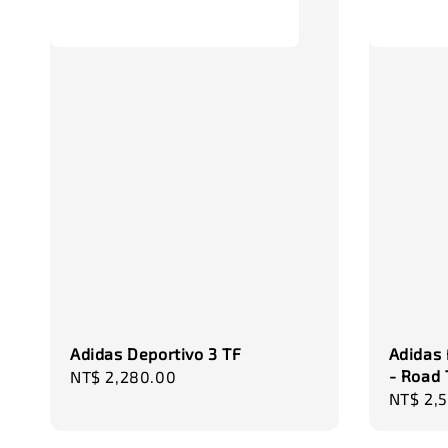
Adidas Deportivo 3 TF
Adidas 
- Road 
Regular
NT$ 2,280.00
Regula
NT$ 2,
price
price