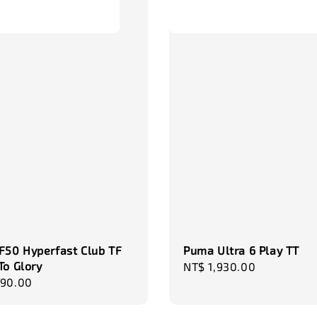
NT$ 320.
NT$ 370.0
F50 Hyperfast Club TF
Puma Ultra 6 Play TT
To Glory
Regular
NT$ 1,930.00
r
590.00
price