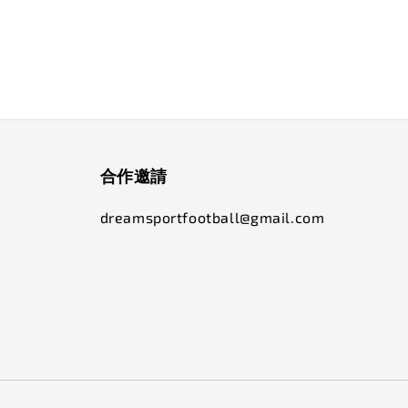
合作邀請
dreamsportfootball@gmail.com