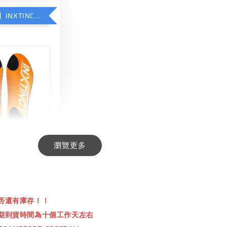
【加購優惠】INXTINCT 生活日用鞋墊
瀏覽更多
INCT 生活日用
-
+
00
否還有庫存！！
00
期到貨時間為十個工作天左右