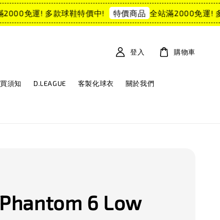
000免運! 多款球鞋特價中!
全站滿2000免運! 多
特價商品
登入
購物車
購買須知
D.LEAGUE
客製化球衣
關於我們
 Phantom 6 Low