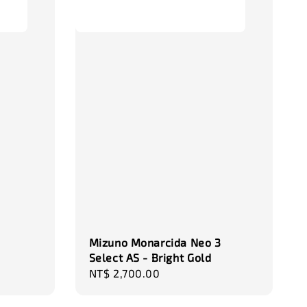
-
+
-
+
00
NT$ 320.00
NT$ 320.00
0
NT$ 370.00
NT$ 370.00
加入購物車
瀏覽更多
Mizuno Monarcida Neo 3
Select AS - Bright Gold
Regular
NT$ 2,700.00
price