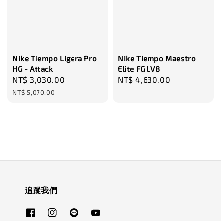
Nike Tiempo Ligera Pro
Nike Tiempo Maestro
HG - Attack
Elite FG LV8
Sale
NT$ 3,030.00
Regular
Regular
NT$ 4,630.00
price
price
price
NT$ 5,070.00
追蹤我們