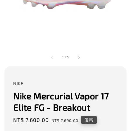
1
/
5
NIKE
Nike Mercurial Vapor 17
Elite FG - Breakout
Sale
NT$ 7,600.00
Regular
優惠
NT$ 7,690.00
price
price