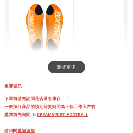
INXTINCT 生活日用鞋墊
瀏覽更多
-
+
NT$ 550.00
重要資訊
NT$ 660.00
下單前請先詢問是否還有庫存！！
一般預訂商品的預期到貨時間為十個工作天左右
加入購物車
購買前先詢問 IG
DREAMSPORT_FOOTBALL
請細閱
購物須知