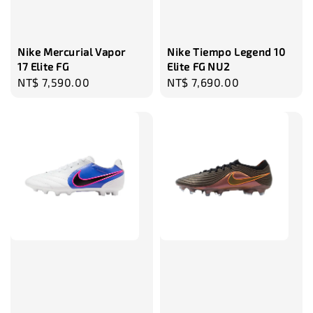
瀏覽更多
Nike Mercurial Vapor
Nike Tiempo Legend 10
17 Elite FG
Elite FG NU2
Regular
NT$ 7,590.00
Regular
NT$ 7,690.00
price
price