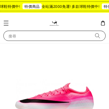
球鞋特價中!
全站滿2000免運! 多款球鞋特價中!
特價商品
特
搜尋