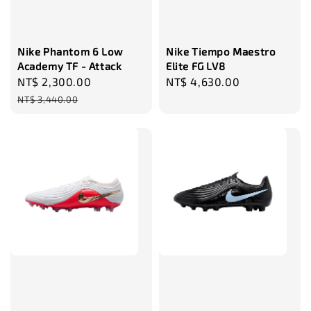
瀏覽更多
Nike Phantom 6 Low
Nike Tiempo Maestro
Academy TF - Attack
Elite FG LV8
Sale
NT$ 2,300.00
Regular
Regular
NT$ 4,630.00
price
price
price
NT$ 3,440.00