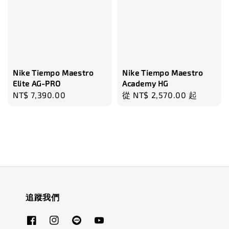
Nike Tiempo Maestro
Nike Tiempo Maestro
Elite AG-PRO
Academy HG
Regular
NT$ 7,390.00
Regular
從
NT$ 2,570.00
起
price
price
追蹤我們