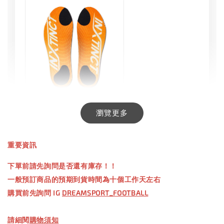
INXTINCT 生活日用鞋墊
瀏覽更多
-
+
NT$ 550.00
重要資訊
NT$ 660.00
下單前請先詢問是否還有庫存！！
一般預訂商品的預期到貨時間為十個工作天左右
加入購物車
購買前先詢問 IG
DREAMSPORT_FOOTBALL
請細閱
購物須知