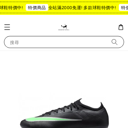
球鞋特價中!
全站滿2000免運! 多款球鞋特價中!
特價商品
特價
搜尋