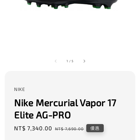
1
/
5
NIKE
Nike Mercurial Vapor 17
Elite AG-PRO
Sale
NT$ 7,340.00
Regular
優惠
NT$ 7,690.00
price
price