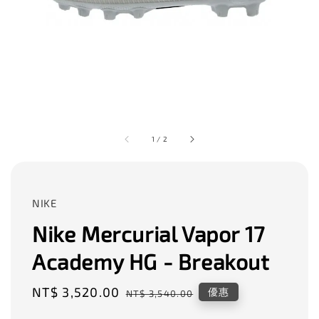
1
/
2
NIKE
Nike Mercurial Vapor 17
Academy HG - Breakout
Sale
NT$ 3,520.00
Regular
優惠
NT$ 3,540.00
price
price