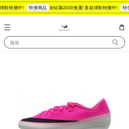
款球鞋特價中!
全站滿2000免運! 多款球鞋特價中!
特價商品
特
搜尋