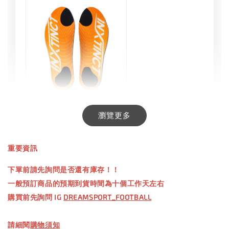
INXTINCT 生活日用鞋墊
瀏覽更多
-
+
NT$ 550.00
重要資訊
NT$ 660.00
下單前請先詢問是否還有庫存！！
一般預訂商品的預期到貨時間為十個工作天左右
加入購物車
購買前先詢問 IG
DREAMSPORT_FOOTBALL
請細閱
購物須知