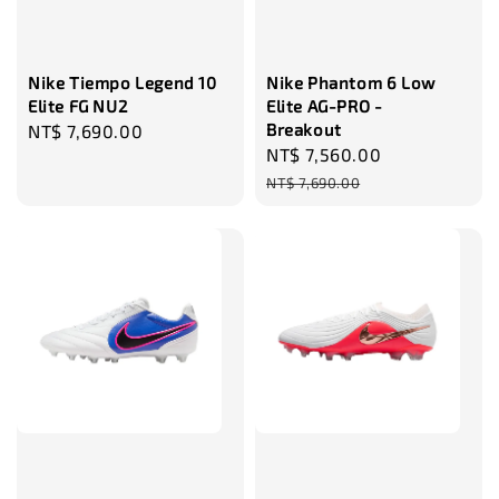
瀏覽更多
Nike Tiempo Legend 10
Nike Phantom 6 Low
Elite FG NU2
Elite AG-PRO -
Breakout
Regular
NT$ 7,690.00
Sale
NT$ 7,560.00
Regular
price
price
price
NT$ 7,690.00