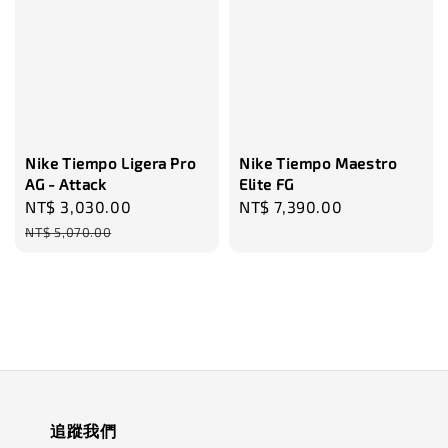
Nike Tiempo Ligera Pro
Nike Tiempo Maestro
AG - Attack
Elite FG
Sale
NT$ 3,030.00
Regular
Regular
NT$ 7,390.00
price
price
price
NT$ 5,070.00
追蹤我們