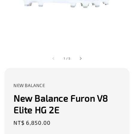
1
/
5
NEW BALANCE
New Balance Furon V8
Elite HG 2E
Regular
NT$ 6,850.00
price