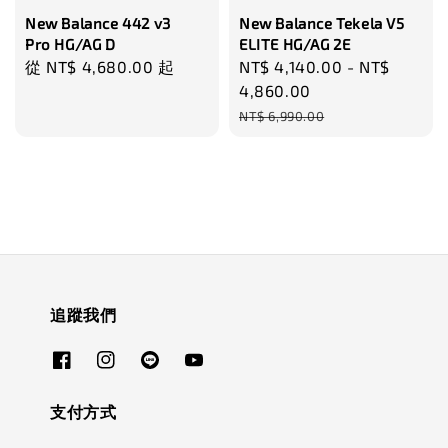
New Balance 442 v3
New Balance Tekela V5
Pro HG/AG D
ELITE HG/AG 2E
Regular
從
NT$ 4,680.00
起
Sale
NT$ 4,140.00
-
NT$
price
price
4,860.00
Regular
NT$ 6,990.00
price
追蹤我們
支付方式