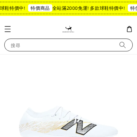
球鞋特價中!
全站滿2000免運! 多款球鞋特價中!
特價商品
特
搜尋