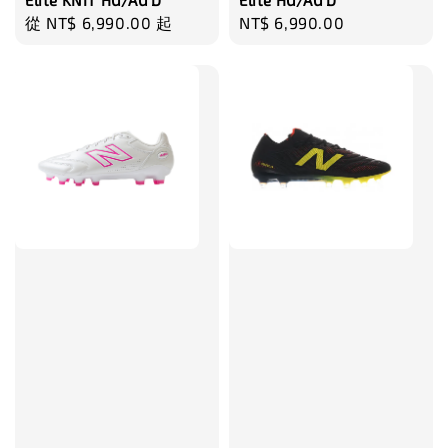
Elite KNIT HG/AG D
Elite HG/AG D
Regular
從
NT$ 6,990.00
起
Regular
NT$ 6,990.00
price
price