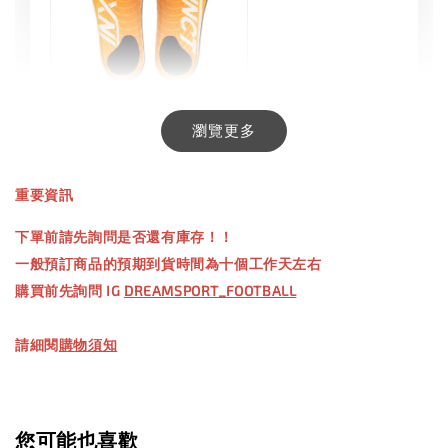
INXTINCT 生活日用鞋墊
瀏覽更多
-
+
NT$ 550.00
重要資訊
NT$ 660.00
下單前請先詢問是否還有庫存！！
一般預訂商品的預期到貨時間為十個工作天左右
加入購物車
購買前先詢問 IG
DREAMSPORT_FOOTBALL
請細閱
購物須知
【加購優惠】TWG 防滑襪
瀏覽全部
您可能也喜歡