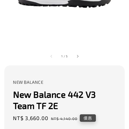
1
/
5
NEW BALANCE
New Balance 442 V3
Team TF 2E
Sale
NT$ 3,660.00
Regular
優惠
NT$ 4,140.00
price
price