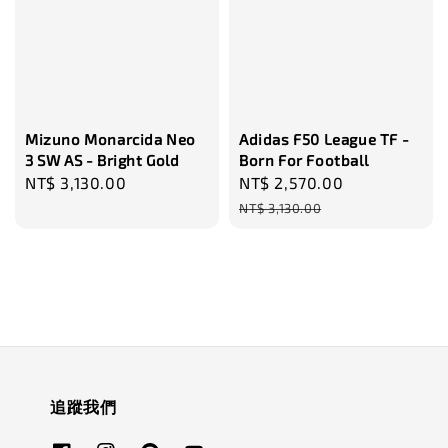
Mizuno Monarcida Neo
Adidas F50 League TF -
3 SW AS - Bright Gold
Born For Football
Regular
NT$ 3,130.00
Sale
NT$ 2,570.00
Regular
price
price
price
NT$ 3,130.00
追蹤我們