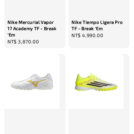
瀏覽更多
Nike Mercurial Vapor
Nike Tiempo Ligera Pro
17 Academy TF - Break
TF - Break 'Em
'Em
Regular
NT$ 4,990.00
Regular
NT$ 3,870.00
price
price