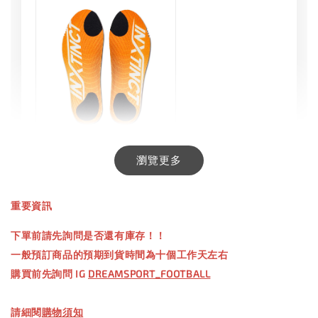
INXTINCT 生活日用鞋墊
瀏覽更多
-
+
NT$ 550.00
重要資訊
NT$ 660.00
下單前請先詢問是否還有庫存！！
一般預訂商品的預期到貨時間為十個工作天左右
加入購物車
購買前先詢問 IG
DREAMSPORT_FOOTBALL
請細閱
購物須知