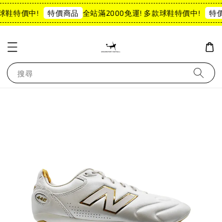
球鞋特價中!
全站滿2000免運! 多款球鞋特價中!
特價商品
特價
搜尋