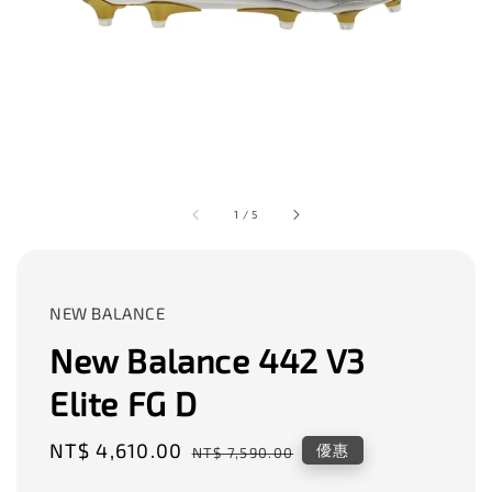
1
/
5
NEW BALANCE
New Balance 442 V3
Elite FG D
Sale
NT$ 4,610.00
Regular
優惠
NT$ 7,590.00
price
price