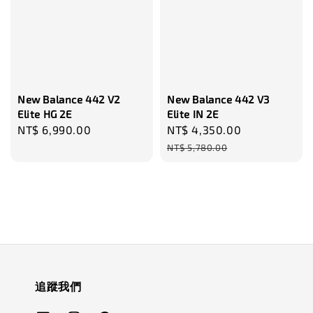
New Balance 442 V2
New Balance 442 V3
Elite HG 2E
Elite IN 2E
Regular
NT$ 6,990.00
Sale
NT$ 4,350.00
Regular
price
price
price
NT$ 5,780.00
追蹤我們