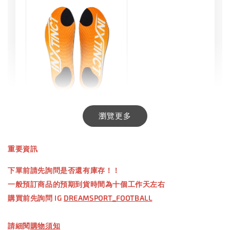
INXTINCT 生活日用鞋墊
瀏覽更多
-
+
NT$ 550.00
重要資訊
NT$ 660.00
下單前請先詢問是否還有庫存！！
一般預訂商品的預期到貨時間為十個工作天左右
加入購物車
購買前先詢問 IG
DREAMSPORT_FOOTBALL
請細閱
購物須知