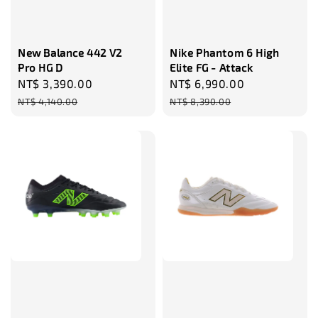
瀏覽更多
New Balance 442 V2
Nike Phantom 6 High
Pro HG D
Elite FG - Attack
Sale
NT$ 3,390.00
Regular
Sale
NT$ 6,990.00
Regular
price
price
price
price
NT$ 4,140.00
NT$ 8,390.00