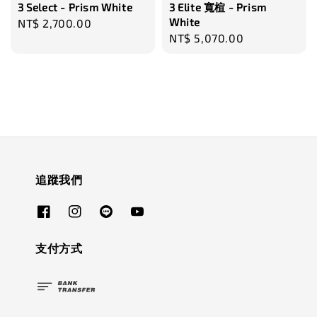
3 Select - Prism White
3 Elite 寬楦 - Prism
White
Regular
NT$ 2,700.00
Regular
NT$ 5,070.00
price
price
追蹤我們
支付方式