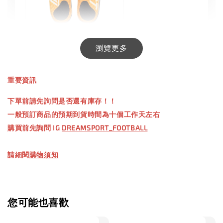
INXTINCT 生活日用鞋墊
瀏覽更多
-
+
NT$ 550.00
重要資訊
NT$ 660.00
下單前請先詢問是否還有庫存！！
一般預訂商品的預期到貨時間為十個工作天左右
加入購物車
購買前先詢問 IG
DREAMSPORT_FOOTBALL
請細閱
購物須知
【加購優惠】TWG 防滑襪
瀏覽全部
您可能也喜歡