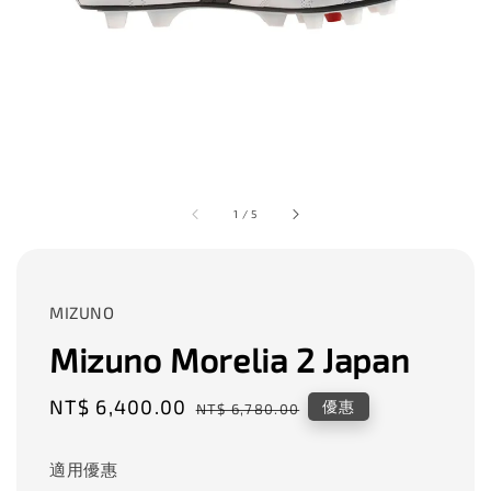
1
/
5
MIZUNO
Mizuno Morelia 2 Japan
Sale
NT$ 6,400.00
Regular
優惠
NT$ 6,780.00
price
price
適用優惠