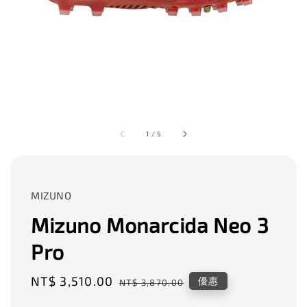
1
/
5
MIZUNO
Mizuno Monarcida Neo 3
Pro
Sale
NT$ 3,510.00
Regular
優惠
NT$ 3,870.00
price
price