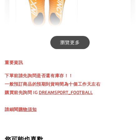
INXTINCT 生活日用鞋墊
瀏覽更多
-
+
NT$ 550.00
重要資訊
NT$ 660.00
下單前請先詢問是否還有庫存！！
一般預訂商品的預期到貨時間為十個工作天左右
加入購物車
購買前先詢問 IG
DREAMSPORT_FOOTBALL
請細閱
購物須知
【加購優惠】TWG 防滑襪
瀏覽全部
您可能也喜歡