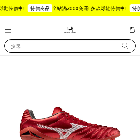
球鞋特價中!
全站滿2000免運! 多款球鞋特價中!
特價商品
特價
搜尋