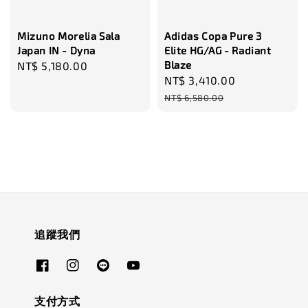
Mizuno Morelia Sala
Adidas Copa Pure 3
Japan IN - Dyna
Elite HG/AG - Radiant
Blaze
Regular
NT$ 5,180.00
Sale
NT$ 3,410.00
Regular
price
price
price
NT$ 6,580.00
追蹤我們
支付方式