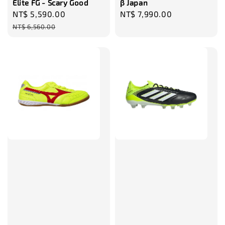
Elite FG - Scary Good
β Japan
Sale
NT$ 5,590.00
Regular
Regular
NT$ 7,990.00
price
price
price
NT$ 6,560.00