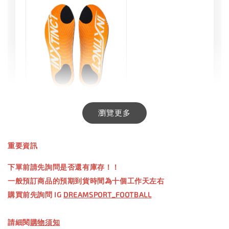
INXTINCT 生活日用鞋墊
瀏覽更多
-
+
NT$ 550.00
重要資訊
NT$ 660.00
下單前請先詢問是否還有庫存！！
一般預訂商品的預期到貨時間為十個工作天左右
加入購物車
購買前先詢問 IG
DREAMSPORT_FOOTBALL
請細閱
購物須知