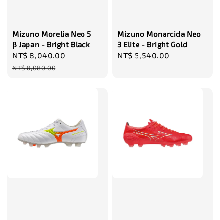
瀏覽更多
Mizuno Morelia Neo 5
Mizuno Monarcida Neo
β Japan - Bright Black
3 Elite - Bright Gold
Sale
NT$ 8,040.00
Regular
Regular
NT$ 5,540.00
price
price
price
NT$ 8,080.00