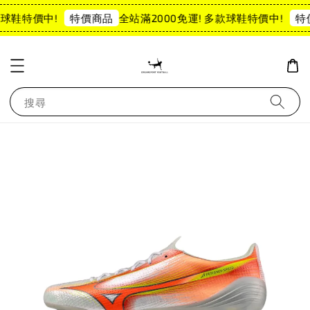
款球鞋特價中!
全站滿2000免運! 多款球鞋特價中!
特價商品
特
搜尋