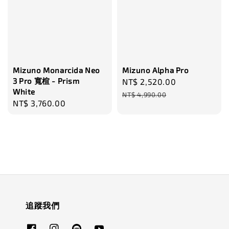
Mizuno Monarcida Neo
Mizuno Alpha Pro
3 Pro 寬楦 - Prism
Sale
NT$ 2,520.00
Regular
White
price
price
NT$ 4,990.00
Regular
NT$ 3,760.00
price
追蹤我們