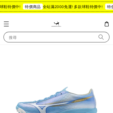
球鞋特價中!
全站滿2000免運! 多款球鞋特價中!
特價商品
特
搜尋