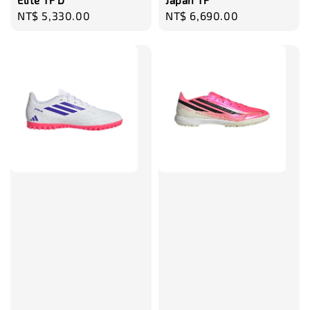
Elite TF D
Japan TF
Regular
NT$ 5,330.00
Regular
NT$ 6,690.00
price
price