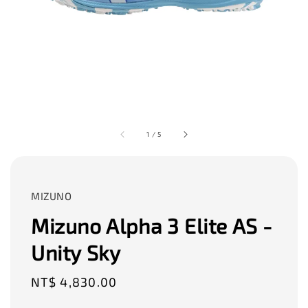
1
/
5
MIZUNO
Mizuno Alpha 3 Elite AS -
Unity Sky
Regular
NT$ 4,830.00
price