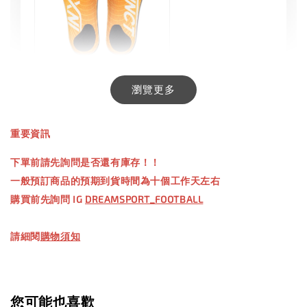
INXTINCT 生活日用鞋墊
瀏覽更多
-
+
NT$ 550.00
重要資訊
NT$ 660.00
下單前請先詢問是否還有庫存！！
一般預訂商品的預期到貨時間為十個工作天左右
加入購物車
購買前先詢問 IG
DREAMSPORT_FOOTBALL
請細閱
購物須知
【加購優惠】TWG 防滑襪
瀏覽全部
您可能也喜歡