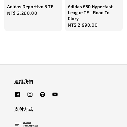
Adidas Deportivo 3 TF
Adidas F50 Hyperfast
League TF - Road To
Regular
NT$ 2,280.00
Glory
price
Regular
NT$ 2,990.00
price
追蹤我們
支付方式