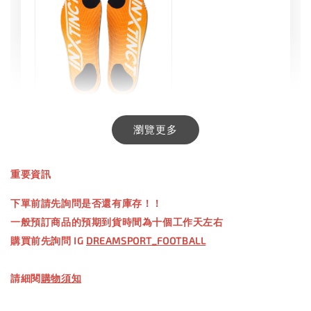
INXTINCT 生活日用鞋墊
瀏覽更多
-
+
NT$ 550.00
重要資訊
NT$ 660.00
下單前請先詢問是否還有庫存！！
一般預訂商品的預期到貨時間為十個工作天左右
加入購物車
購買前先詢問 IG
DREAMSPORT_FOOTBALL
請細閱
購物須知
【加購優惠】TWG 防滑襪