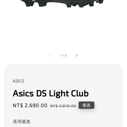
1
/
5
ASICS
Asics DS Light Club
Sale
NT$ 2,690.00
Regular
優惠
NT$ 2,810.00
price
price
適用優惠