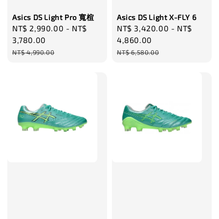
Asics DS Light Pro 寬楦
Asics DS Light X-FLY 6
Sale
NT$ 2,990.00
-
NT$
Sale
NT$ 3,420.00
-
NT$
price
3,780.00
price
4,860.00
Regular
Regular
NT$ 4,990.00
NT$ 6,580.00
price
price