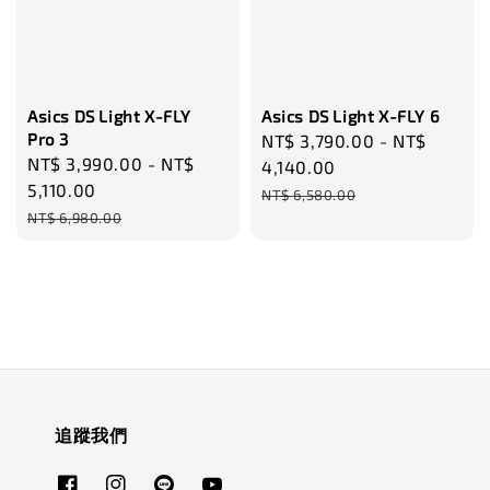
Asics DS Light X-FLY
Asics DS Light X-FLY 6
Pro 3
Sale
NT$ 3,790.00
-
NT$
Sale
NT$ 3,990.00
-
NT$
price
4,140.00
price
5,110.00
Regular
NT$ 6,580.00
Regular
NT$ 6,980.00
price
price
追蹤我們