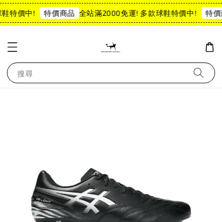
球鞋特價中!
全站滿2000免運! 多款球鞋特價中!
特價商品
特價
搜尋