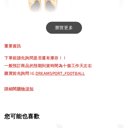
INXTINCT 生活日用鞋墊
瀏覽更多
-
+
NT$ 550.00
重要資訊
NT$ 660.00
下單前請先詢問是否還有庫存！！
一般預訂商品的預期到貨時間為十個工作天左右
加入購物車
購買前先詢問 IG
DREAMSPORT_FOOTBALL
請細閱
購物須知
【加購優惠】TWG 防滑襪
瀏覽全部
您可能也喜歡