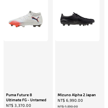
售完
TWG 防滑
TWG 防滑襪 V2
TWG 防滑襪
童 6-10歲
-
+
-
NT$ 320.00
NT$ 320.00
NT$ 320.00
NT$ 370.00
NT$ 370.00
NT$ 370.00
加入購物車
瀏覽更多
Puma Future 8
Mizuno Alpha 2 Japan
Ultimate FG - Untamed
Sale
NT$ 6,990.00
Regular
Sale
NT$ 3,370.00
Regular
price
price
NT$ 7,390.00