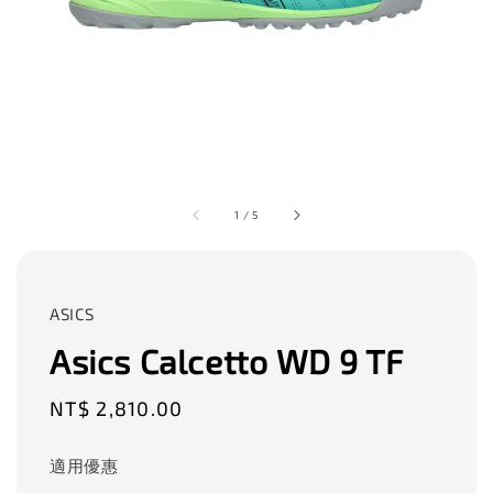
1
/
5
ASICS
Asics Calcetto WD 9 TF
Regular
NT$ 2,810.00
price
適用優惠