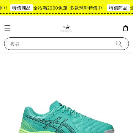
中!
全站滿2000免運! 多款球鞋特價中!
全
特價商品
特價商品
搜尋