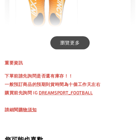
INXTINCT 生活日用鞋墊
瀏覽更多
-
+
NT$ 550.00
重要資訊
NT$ 660.00
下單前請先詢問是否還有庫存！！
一般預訂商品的預期到貨時間為十個工作天左右
加入購物車
購買前先詢問 IG
DREAMSPORT_FOOTBALL
請細閱
購物須知
【加購優惠】TWG 防滑襪
瀏覽全部
您可能也喜歡