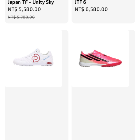
Japan TF - Unity Sky
JTF 6
Sale
NT$ 5,580.00
Regular
Regular
NT$ 6,580.00
price
price
price
NT$ 5,780.00