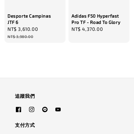
Desporte Campinas
Adidas F50 Hyperfast
JTF 6
Pro TF - Road To Glory
Sale
NT$ 3,610.00
Regular
Regular
NT$ 4,370.00
price
price
price
NT$ 3,980.00
追蹤我們
支付方式