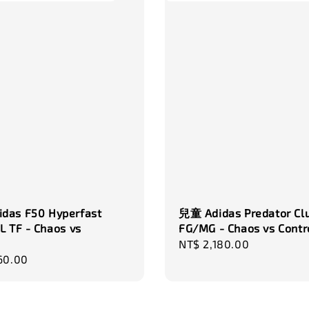
das F50 Hyperfast
兒童 Adidas Predator Cl
L TF - Chaos vs
FG/MG - Chaos vs Contr
Regular
NT$ 2,180.00
r
60.00
price