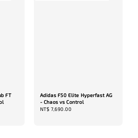
加入購物車
瀏覽更多
ub FT
Adidas F50 Elite Hyperfast AG
ol
- Chaos vs Control
Regular
NT$ 7,690.00
price