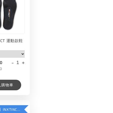
INCT 運動款鞋
-
+
00
0
入購物車
【加購優惠】INXTINCT 生活日用鞋墊