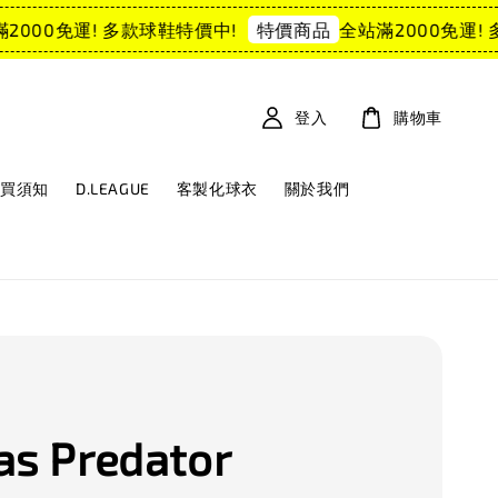
000免運! 多款球鞋特價中!
全站滿2000免運! 多
特價商品
登入
購物車
購買須知
D.LEAGUE
客製化球衣
關於我們
as Predator