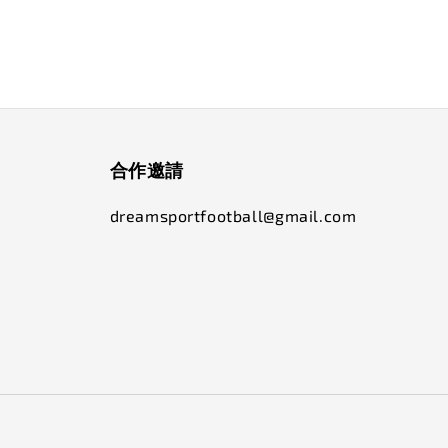
合作邀請
dreamsportfootball@gmail.com