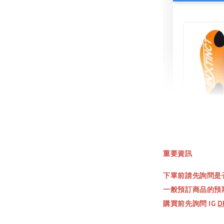
INXT
鞋墊
重要資訊
NT$ 550.
下單前請先詢問是
NT$ 660.
一般預訂商品的預
購買前先詢問 IG
D
加