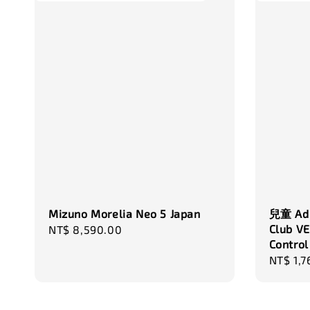
Mizuno Morelia Neo 5 Japan
兒童 Adi
Club VE
Regular
NT$ 8,590.00
Control
price
Regula
NT$ 1,7
price