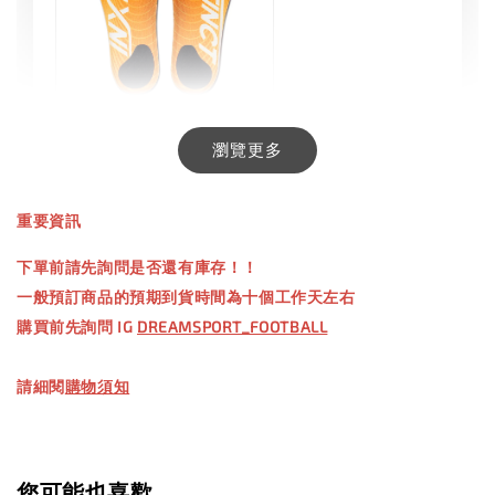
INXTINCT 生活日用鞋墊
瀏覽更多
-
+
NT$ 550.00
重要資訊
NT$ 660.00
下單前請先詢問是否還有庫存！！
一般預訂商品的預期到貨時間為十個工作天左右
加入購物車
購買前先詢問 IG
DREAMSPORT_FOOTBALL
請細閱
購物須知
【加購優惠】TWG 防滑襪
瀏覽全部
您可能也喜歡