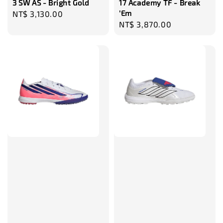
3 SW AS - Bright Gold
17 Academy TF - Break
'Em
Regular
NT$ 3,130.00
Regular
NT$ 3,870.00
price
price