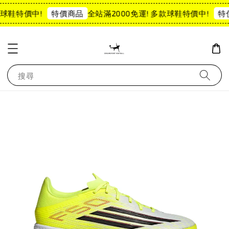
球鞋特價中!
全站滿2000免運! 多款球鞋特價中!
特價商品
特
搜尋