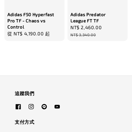
Adidas F50 Hyperfast
Adidas Predator
Pro TF - Chaos vs
League FT TF
Control
Sale
NT$ 2,460.00
Regular
Regular
從
NT$ 4,190.00
起
price
price
NT$ 3,340.00
price
追蹤我們
支付方式