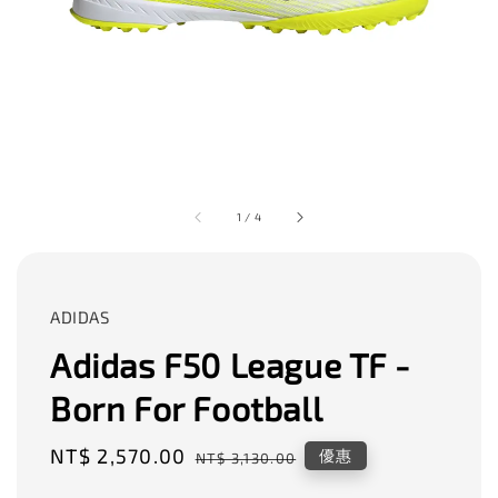
1
/
4
ADIDAS
Adidas F50 League TF -
Born For Football
Sale
NT$ 2,570.00
Regular
優惠
NT$ 3,130.00
price
price