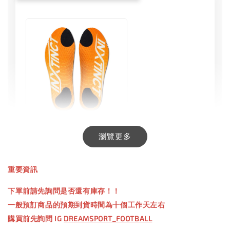
INXTINCT 生活日用鞋墊
瀏覽更多
-
+
NT$ 550.00
重要資訊
NT$ 660.00
下單前請先詢問是否還有庫存！！
一般預訂商品的預期到貨時間為十個工作天左右
加入購物車
購買前先詢問 IG
DREAMSPORT_FOOTBALL