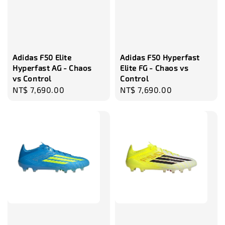
瀏覽更多
Adidas F50 Elite
Adidas F50 Hyperfast
Hyperfast AG - Chaos
Elite FG - Chaos vs
vs Control
Control
Regular
NT$ 7,690.00
Regular
NT$ 7,690.00
price
price