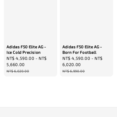
Adidas F50 Elite AG -
Adidas F50 Elite AG -
Ice Cold Precision
Born For Football
Sale
NT$ 4,590.00
-
NT$
Sale
NT$ 4,590.00
-
NT$
price
5,660.00
price
6,020.00
Regular
Regular
NT$ 6,020.00
NT$ 6,990.00
price
price