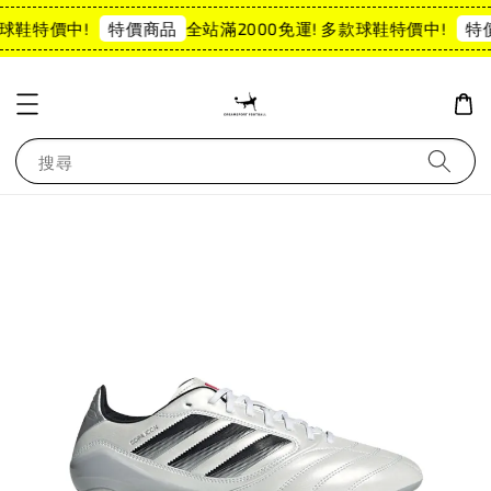
球鞋特價中!
全站滿2000免運! 多款球鞋特價中!
特價商品
特價
搜尋