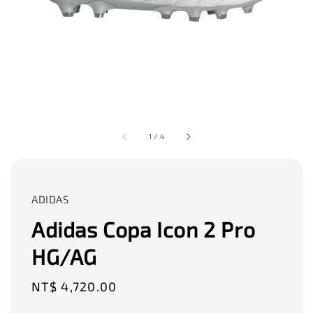
1
/
4
ADIDAS
Adidas Copa Icon 2 Pro
HG/AG
Regular
NT$ 4,720.00
price