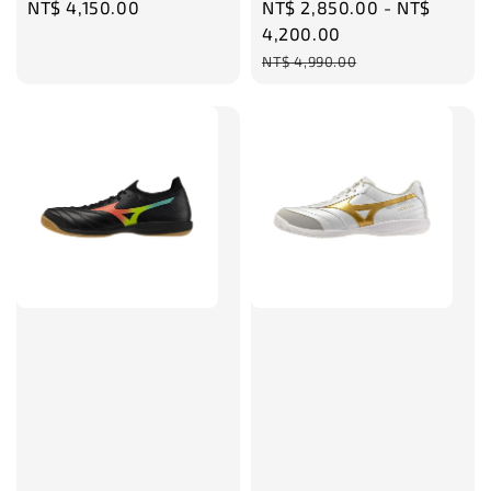
Regular
NT$ 4,150.00
Sale
NT$ 2,850.00
-
NT$
price
price
4,200.00
Regular
NT$ 4,990.00
price