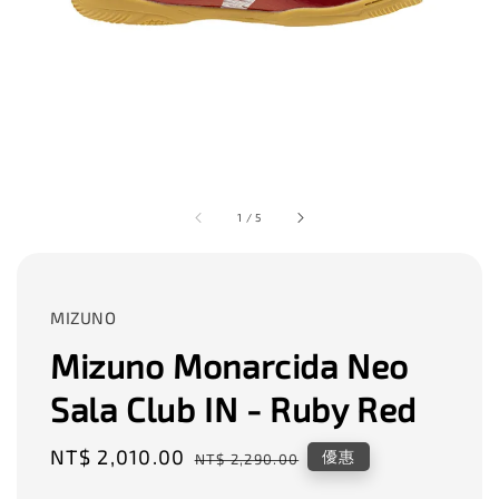
1
/
5
MIZUNO
Mizuno Monarcida Neo
Sala Club IN - Ruby Red
Sale
NT$ 2,010.00
Regular
優惠
NT$ 2,290.00
price
price