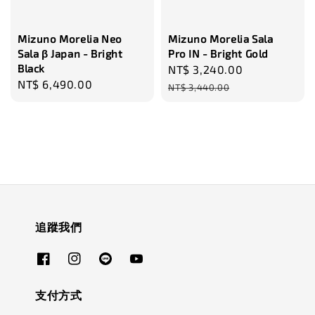
Mizuno Morelia Neo
Mizuno Morelia Sala
Sala β Japan - Bright
Pro IN - Bright Gold
Black
Sale
NT$ 3,240.00
Regular
Regular
NT$ 6,490.00
price
price
NT$ 3,440.00
price
追蹤我們
支付方式