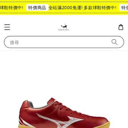
球鞋特價中!
全站滿2000免運! 多款球鞋特價中!
特價商品
特
搜尋