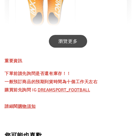
INXTINCT 生活日用鞋墊
瀏覽更多
-
+
NT$ 550.00
重要資訊
NT$ 660.00
下單前請先詢問是否還有庫存！！
一般預訂商品的預期到貨時間為十個工作天左右
加入購物車
購買前先詢問 IG
DREAMSPORT_FOOTBALL
請細閱
購物須知
【加購優惠】TWG 防滑襪
瀏覽全部
您可能也喜歡