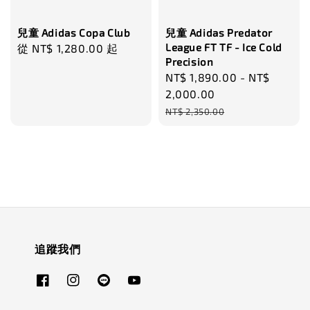
兒童 Adidas Copa Club
兒童 Adidas Predator
League FT TF - Ice Cold
Regular
從
NT$ 1,280.00
起
Precision
price
Sale
NT$ 1,890.00
-
NT$
price
2,000.00
Regular
NT$ 2,350.00
price
追蹤我們