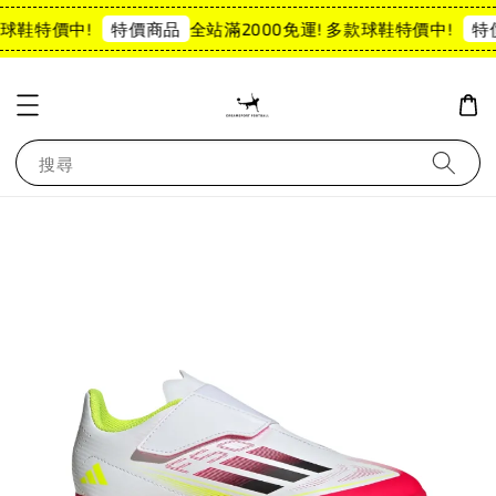
球鞋特價中!
全站滿2000免運! 多款球鞋特價中!
特價商品
特
搜尋