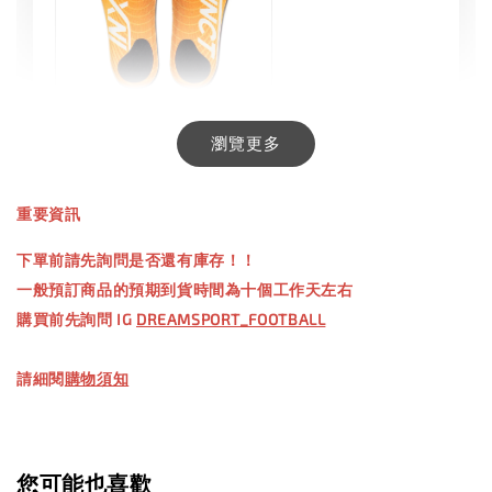
INXTINCT 生活日用鞋墊
瀏覽更多
-
+
NT$ 550.00
重要資訊
NT$ 660.00
下單前請先詢問是否還有庫存！！
一般預訂商品的預期到貨時間為十個工作天左右
加入購物車
購買前先詢問 IG
DREAMSPORT_FOOTBALL
請細閱
購物須知
您可能也喜歡