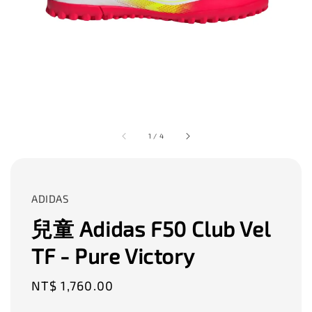
1
/
4
ADIDAS
兒童 Adidas F50 Club Vel
TF - Pure Victory
Regular
NT$ 1,760.00
price