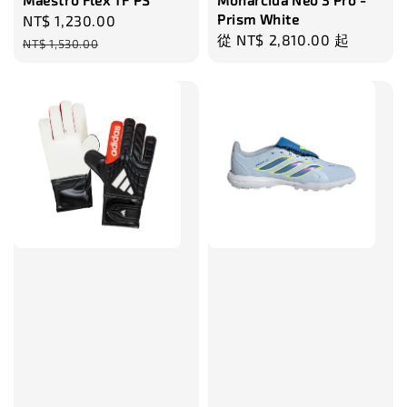
Maestro Flex TF PS
Monarcida Neo 3 Pro -
Prism White
Sale
NT$ 1,230.00
Regular
Regular
從
NT$ 2,810.00
起
price
price
NT$ 1,530.00
price