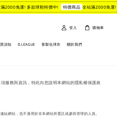
2000免運! 多款球鞋特價中!
全站滿2000免運!
特價商品
登入
購物車
購買須知
D.LEAGUE
客製化球衣
關於我們
網站的各項服務與資訊，特此向您說明本網站的隱私權保護政
關連結網站，也不適用於非本網站所委託或參與管理的人員。