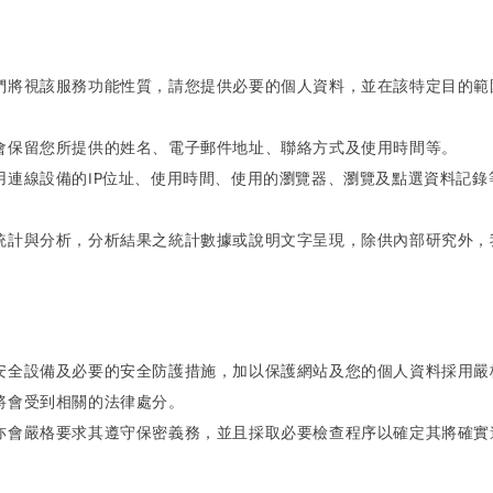
們將視該服務功能性質，請您提供必要的個人資料，並在該特定目的範
會保留您所提供的姓名、電子郵件地址、聯絡方式及使用時間等。
用連線設備的IP位址、使用時間、使用的瀏覽器、瀏覽及點選資料記
統計與分析，分析結果之統計數據或說明文字呈現，除供內部研究外，
安全設備及必要的安全防護措施，加以保護網站及您的個人資料採用嚴
將會受到相關的法律處分。
亦會嚴格要求其遵守保密義務，並且採取必要檢查程序以確定其將確實