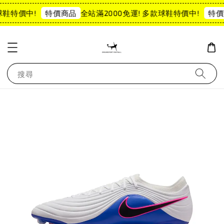
球鞋特價中!
全站滿2000免運! 多款球鞋特價中!
特價商品
特價
搜尋