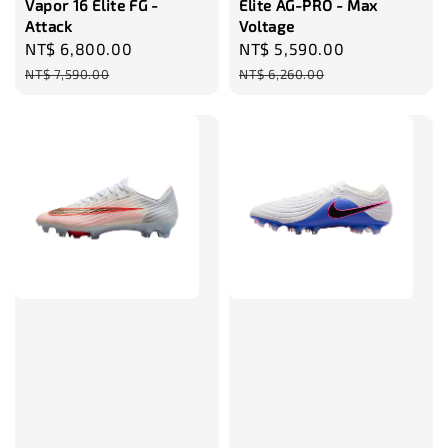
Vapor 16 Elite FG -
Elite AG-PRO - Max
Attack
Voltage
Sale
NT$ 6,800.00
Regular
Sale
NT$ 5,590.00
Regular
price
price
price
price
NT$ 7,590.00
NT$ 6,260.00