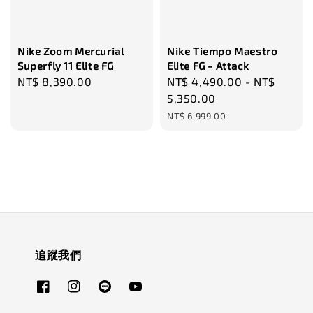
Nike Zoom Mercurial
Nike Tiempo Maestro
Superfly 11 Elite FG
Elite FG - Attack
Regular
NT$ 8,390.00
Sale
NT$ 4,490.00
-
NT$
price
price
5,350.00
Regular
NT$ 6,999.00
price
追蹤我們