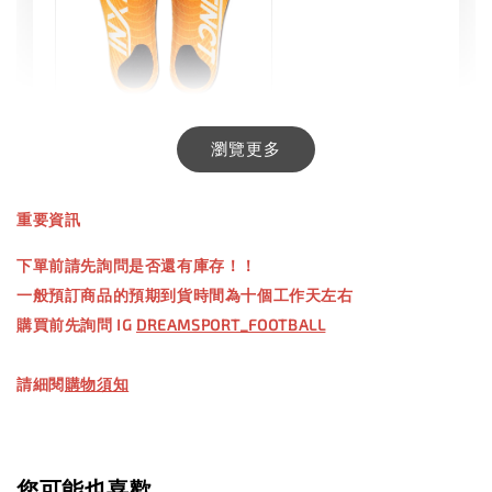
INXTINCT 生活日用鞋墊
瀏覽更多
-
+
NT$ 550.00
重要資訊
NT$ 660.00
下單前請先詢問是否還有庫存！！
一般預訂商品的預期到貨時間為十個工作天左右
加入購物車
購買前先詢問 IG
DREAMSPORT_FOOTBALL
請細閱
購物須知
【加購優惠】TWG 防滑襪
瀏覽全部
您可能也喜歡