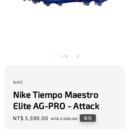
1
/
5
NIKE
Nike Tiempo Maestro
Elite AG-PRO - Attack
Sale
NT$ 5,590.00
Regular
優惠
NT$ 7,390.00
price
price