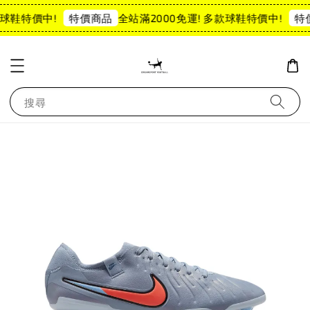
球鞋特價中!
全站滿2000免運! 多款球鞋特價中!
特價商品
特
搜尋