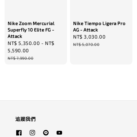
Nike Zoom Mercurial
Nike Tiempo Ligera Pro
Superfly 10 Elite FG -
AG - Attack
Attack
Sale
NT$ 3,030.00
Regular
Sale
NT$ 5,350.00
-
NT$
price
price
NT$ 5,070.00
price
5,590.00
Regular
NT$ 7,990.00
price
追蹤我們