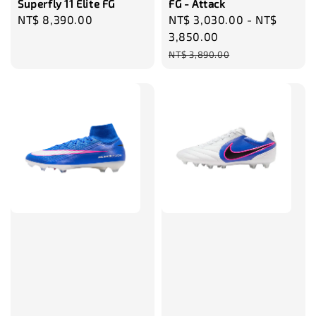
Superfly 11 Elite FG
FG - Attack
Regular
NT$ 8,390.00
Sale
NT$ 3,030.00
-
NT$
price
price
3,850.00
Regular
NT$ 3,890.00
price