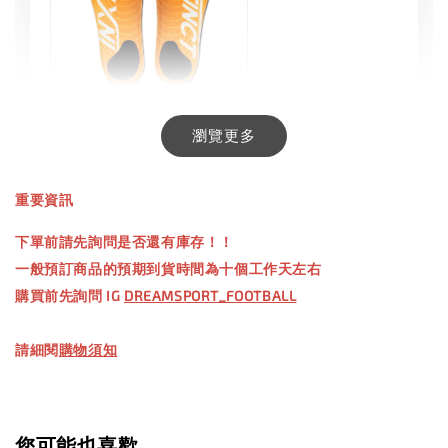
INXTINCT 生活日用鞋墊
瀏覽更多
-
+
NT$ 550.00
重要資訊
NT$ 660.00
下單前請先詢問是否還有庫存！！
一般預訂商品的預期到貨時間為十個工作天左右
加入購物車
購買前先詢問 IG
DREAMSPORT_FOOTBALL
請細閱
購物須知
【加購優惠】TWG 防滑襪
瀏覽全部
您可能也喜歡