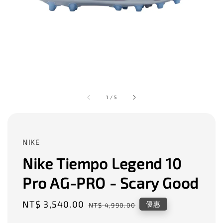
1
/
5
NIKE
Nike Tiempo Legend 10
Pro AG-PRO - Scary Good
Sale
NT$ 3,540.00
Regular
優惠
NT$ 4,990.00
price
price