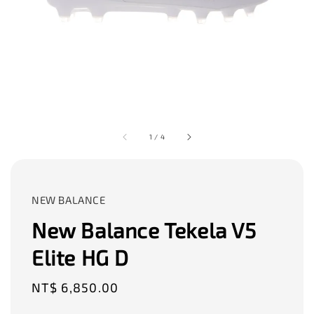
1
/
4
NEW BALANCE
New Balance Tekela V5
Elite HG D
Regular
NT$ 6,850.00
price