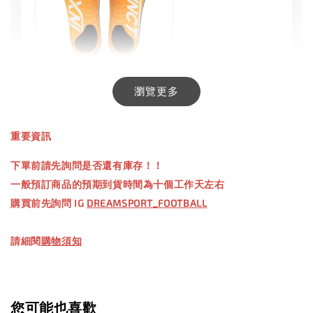
INXTINCT 生活日用鞋墊
瀏覽更多
-
+
NT$ 550.00
重要資訊
NT$ 660.00
下單前請先詢問是否還有庫存！！
一般預訂商品的預期到貨時間為十個工作天左右
加入購物車
購買前先詢問 IG
DREAMSPORT_FOOTBALL
請細閱
購物須知
【加購優惠】TWG 防滑襪
瀏覽全部
您可能也喜歡