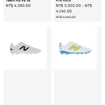
Team HG V9 2E
Pro HG D
Regular
NT$ 4,590.00
Sale
NT$ 3,050.00
-
NT$
price
price
4,140.00
Regular
NT$ 4,140.00
price