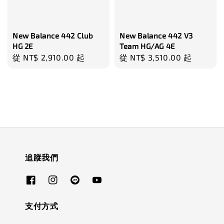
New Balance 442 Club
New Balance 442 V3
HG 2E
Team HG/AG 4E
Regular
從
NT$ 2,910.00
起
Regular
從
NT$ 3,510.00
起
price
price
追蹤我們
支付方式