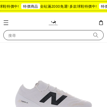
球鞋特價中!
全站滿2000免運! 多款球鞋特價中!
特價商品
特價
搜尋