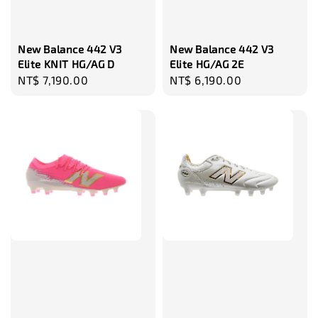
瀏覽更多
New Balance 442 V3
New Balance 442 V3
Elite KNIT HG/AG D
Elite HG/AG 2E
Regular
NT$ 7,190.00
Regular
NT$ 6,190.00
price
price