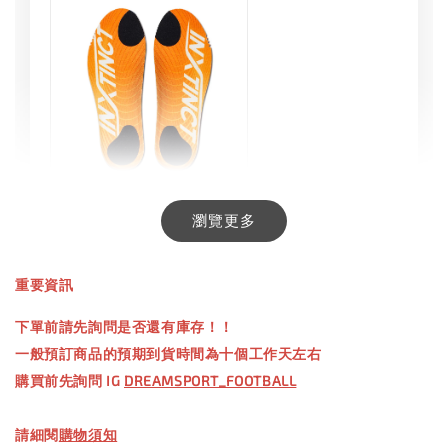
INXTINCT 生活日用鞋墊
瀏覽更多
-
+
NT$ 550.00
重要資訊
NT$ 660.00
下單前請先詢問是否還有庫存！！
一般預訂商品的預期到貨時間為十個工作天左右
加入購物車
購買前先詢問 IG
DREAMSPORT_FOOTBALL
請細閱
購物須知