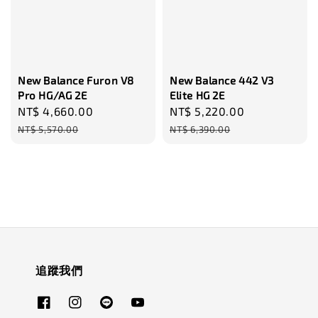
New Balance Furon V8
New Balance 442 V3
Pro HG/AG 2E
Elite HG 2E
Sale
NT$ 4,660.00
Regular
Sale
NT$ 5,220.00
Regular
price
price
price
price
NT$ 5,570.00
NT$ 6,390.00
追蹤我們