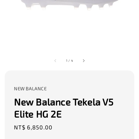
1
/
4
NEW BALANCE
New Balance Tekela V5
Elite HG 2E
Regular
NT$ 6,850.00
price