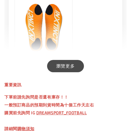
INXTINCT 生活日用鞋墊
瀏覽更多
-
+
NT$ 550.00
重要資訊
NT$ 660.00
下單前請先詢問是否還有庫存！！
一般預訂商品的預期到貨時間為十個工作天左右
加入購物車
購買前先詢問 IG
DREAMSPORT_FOOTBALL
請細閱
購物須知