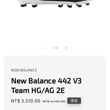
1
/
3
NEW BALANCE
New Balance 442 V3
Team HG/AG 2E
Sale
NT$ 3,510.00
Regular
優惠
NT$ 4,140.00
price
price