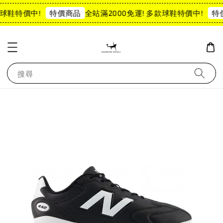
球鞋特價中!
全站滿2000免運! 多款球鞋特價中!
特價商品
特
搜尋