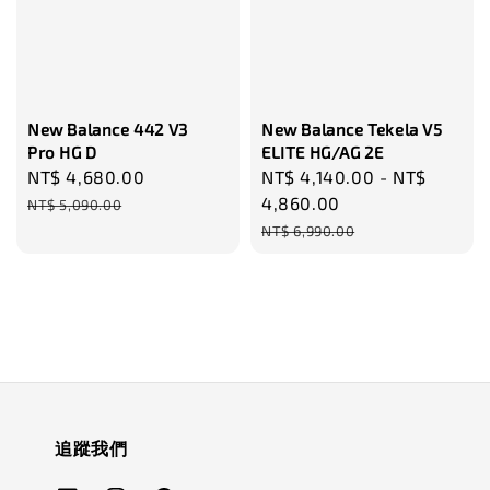
New Balance 442 V3
New Balance Tekela V5
Pro HG D
ELITE HG/AG 2E
Sale
NT$ 4,680.00
Regular
Sale
NT$ 4,140.00
-
NT$
price
price
price
4,860.00
NT$ 5,090.00
Regular
NT$ 6,990.00
price
追蹤我們