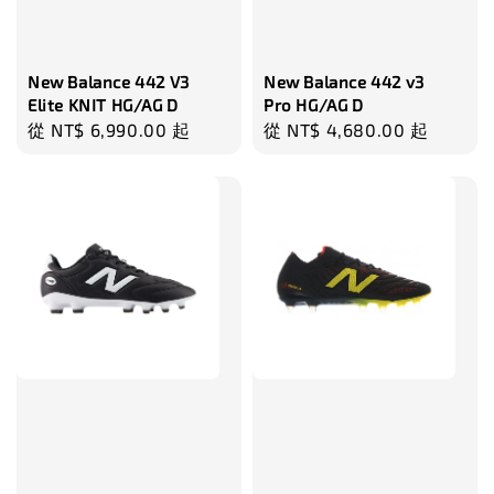
瀏覽更多
New Balance 442 V3
New Balance 442 v3
Elite KNIT HG/AG D
Pro HG/AG D
Regular
從
NT$ 6,990.00
起
Regular
從
NT$ 4,680.00
起
price
price