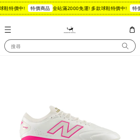
球鞋特價中!
全站滿2000免運! 多款球鞋特價中!
特價商品
特價
搜尋