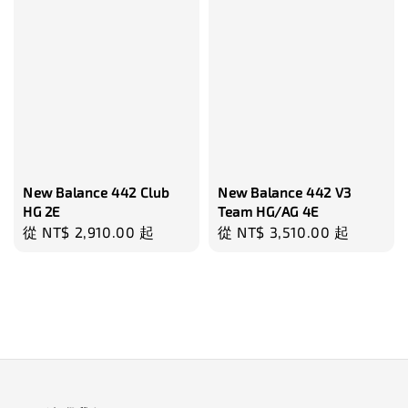
New Balance 442 Club
New Balance 442 V3
HG 2E
Team HG/AG 4E
Regular
從
NT$ 2,910.00
起
Regular
從
NT$ 3,510.00
起
price
price