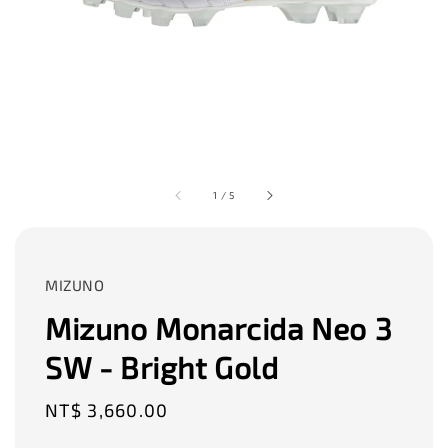
1
/
5
MIZUNO
Mizuno Monarcida Neo 3
SW - Bright Gold
Regular
NT$ 3,660.00
price