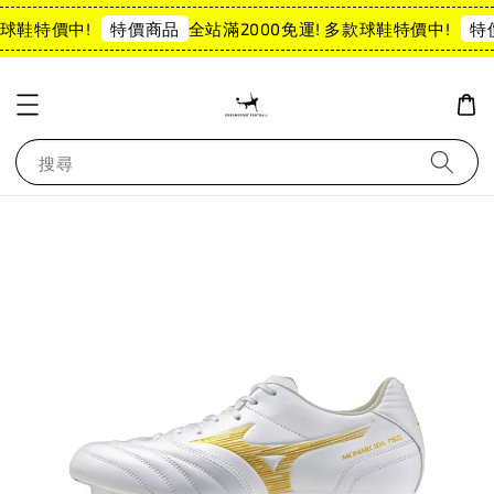
球鞋特價中!
全站滿2000免運! 多款球鞋特價中!
特價商品
特
搜尋