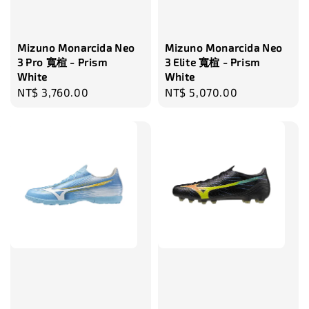
瀏覽更多
Mizuno Monarcida Neo
Mizuno Monarcida Neo
3 Pro 寬楦 - Prism
3 Elite 寬楦 - Prism
White
White
Regular
NT$ 3,760.00
Regular
NT$ 5,070.00
price
price