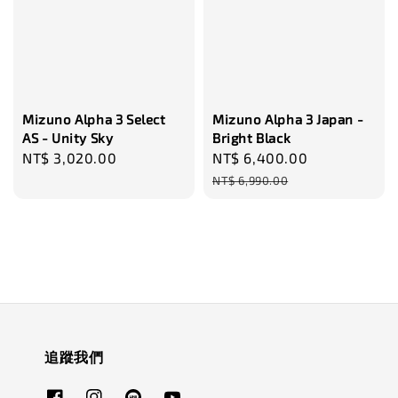
Mizuno Alpha 3 Select
Mizuno Alpha 3 Japan -
AS - Unity Sky
Bright Black
Regular
NT$ 3,020.00
Sale
NT$ 6,400.00
Regular
price
price
price
NT$ 6,990.00
追蹤我們