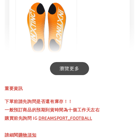
INXTINCT 生活日用鞋墊
瀏覽更多
-
+
NT$ 550.00
重要資訊
NT$ 660.00
下單前請先詢問是否還有庫存！！
一般預訂商品的預期到貨時間為十個工作天左右
加入購物車
購買前先詢問 IG
DREAMSPORT_FOOTBALL
請細閱
購物須知