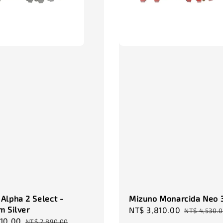
NT$ 320.
NT$ 370.0
Alpha 2 Select -
Mizuno Monarcida Neo 3
m Silver
Sale
NT$ 3,810.00
Regular
NT$ 4,530.
210.00
Regular
price
price
NT$ 2,890.00