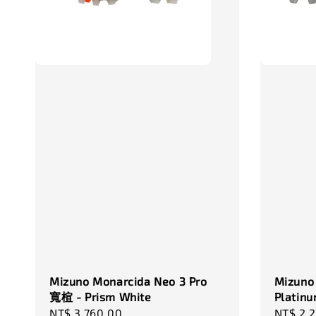
Mizuno Monarcida Neo 3 Pro
Mizuno 
寬楦 - Prism White
Platinu
Regular
NT$ 3,760.00
Sale
NT$ 2,