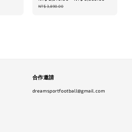
price
price
NT$ 3,890.00
合作邀請
dreamsportfootball@gmail.com