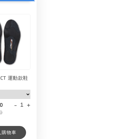
INCT 運動款鞋
-
+
00
0
入購物車