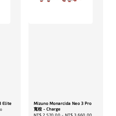
-
+
-
+
00
NT$ 320.00
NT$ 320.00
0
NT$ 370.00
NT$ 370.00
加入購物車
瀏覽更多
 Elite
Mizuno Monarcida Neo 3 Pro
寬楦 - Charge
00
Sale
NT$ 2,570.00
-
NT$ 3,660.00
Regular