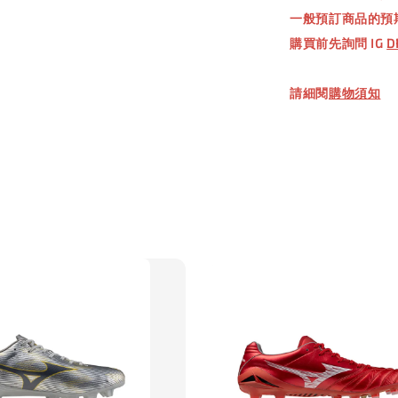
一般預訂商品的預
購買前先詢問 IG
D
加
請細閱
購物須知
【加購優惠
TWG 