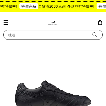
球鞋特價中!
全站滿2000免運! 多款球鞋特價中!
特價商品
特價
搜尋