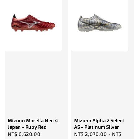
售完
TWG 防滑
TWG 防滑襪 V2
TWG 防滑襪
童 6-10歲
-
+
-
NT$ 320.00
NT$ 320.00
NT$ 320.00
NT$ 370.00
NT$ 370.00
NT$ 370.00
加入購物車
瀏覽更多
Mizuno Morelia Neo 4
Mizuno Alpha 2 Select
Japan - Ruby Red
AS - Platinum Silver
Sale
NT$ 6,620.00
Regular
Sale
NT$ 2,070.00
-
NT$