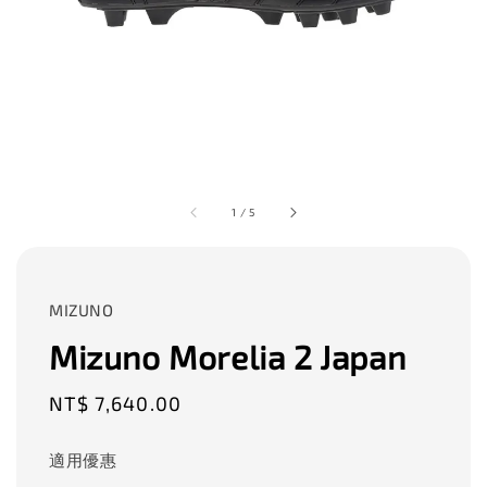
1
/
5
MIZUNO
Mizuno Morelia 2 Japan
Regular
NT$ 7,640.00
price
適用優惠