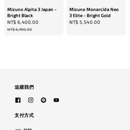
Mizuno Alpha 3 Japan -
Mizuno Monarcida Neo
Bright Black
3 Elite - Bright Gold
Sale
NT$ 6,400.00
Regular
Regular
NT$ 5,540.00
price
price
price
NT$ 6,990.00
追蹤我們
支付方式