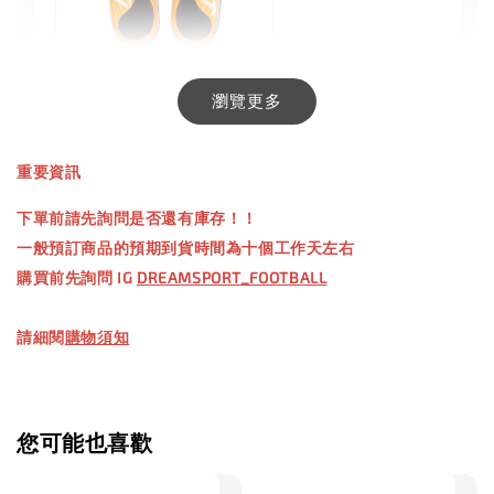
INXTINCT 生活日用鞋墊
瀏覽更多
-
+
NT$ 550.00
重要資訊
NT$ 660.00
下單前請先詢問是否還有庫存！！
一般預訂商品的預期到貨時間為十個工作天左右
加入購物車
購買前先詢問 IG
DREAMSPORT_FOOTBALL
請細閱
購物須知
【加購優惠】TWG 防滑襪
瀏覽全部
您可能也喜歡