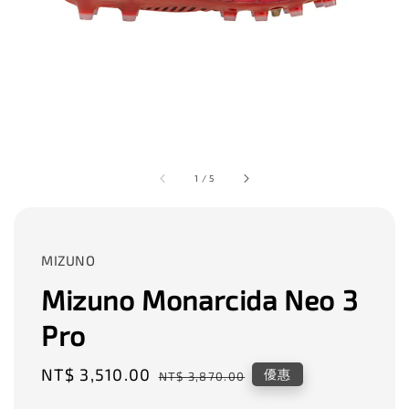
1
/
5
MIZUNO
Mizuno Monarcida Neo 3
Pro
Sale
NT$ 3,510.00
Regular
優惠
NT$ 3,870.00
price
price