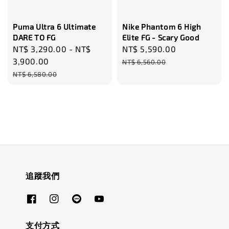
Puma Ultra 6 Ultimate
Nike Phantom 6 High
DARE TO FG
Elite FG - Scary Good
Sale
NT$ 3,290.00
-
NT$
Sale
NT$ 5,590.00
Regular
price
3,900.00
price
price
NT$ 6,560.00
Regular
NT$ 6,580.00
price
追蹤我們
支付方式