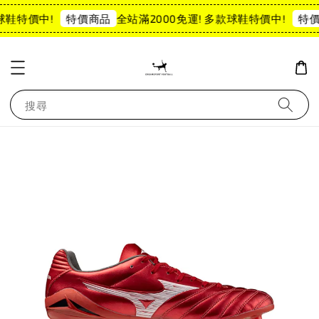
球鞋特價中!
全站滿2000免運! 多款球鞋特價中!
特價商品
特價
搜尋