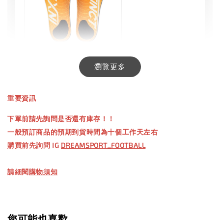
INXTINCT 生活日用鞋墊
瀏覽更多
-
+
NT$ 550.00
重要資訊
NT$ 660.00
下單前請先詢問是否還有庫存！！
一般預訂商品的預期到貨時間為十個工作天左右
加入購物車
購買前先詢問 IG
DREAMSPORT_FOOTBALL
請細閱
購物須知
【加購優惠】TWG 防滑襪
瀏覽全部
您可能也喜歡