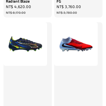
Radiant Blaze
FG
Sale
NT$ 4,620.00
Regular
Sale
NT$ 3,760.00
Regular
price
price
price
price
NT$ 8,170.00
NT$ 3,780.00