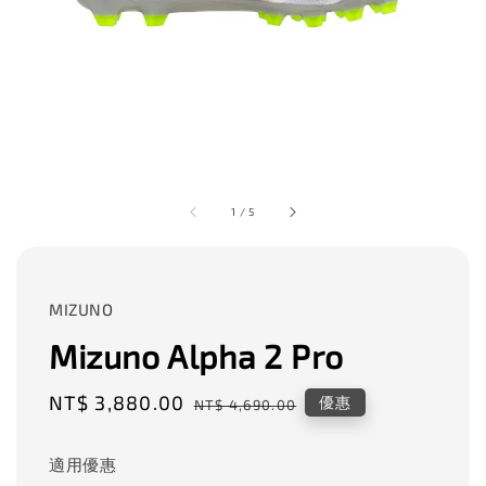
1
/
5
MIZUNO
Mizuno Alpha 2 Pro
Sale
NT$ 3,880.00
Regular
優惠
NT$ 4,690.00
price
price
適用優惠