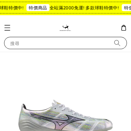
球鞋特價中!
全站滿2000免運! 多款球鞋特價中!
特價商品
特價
搜尋