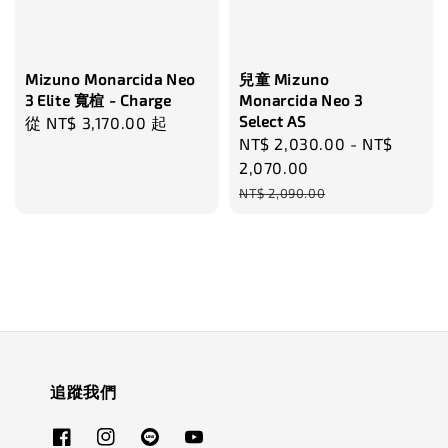
Mizuno Monarcida Neo
兒童 Mizuno
3 Elite 寬楦 - Charge
Monarcida Neo 3
Select AS
Regular
從
NT$ 3,170.00
起
Sale
NT$ 2,030.00
-
NT$
price
price
2,070.00
Regular
NT$ 2,090.00
price
追蹤我們