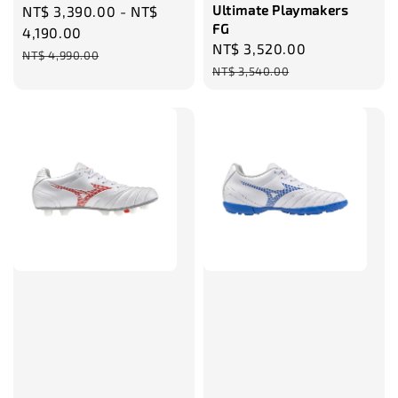
Ultimate Playmakers
Sale
NT$ 3,390.00
-
NT$
FG
price
4,190.00
Sale
NT$ 3,520.00
Regular
Regular
NT$ 4,990.00
price
price
NT$ 3,540.00
price