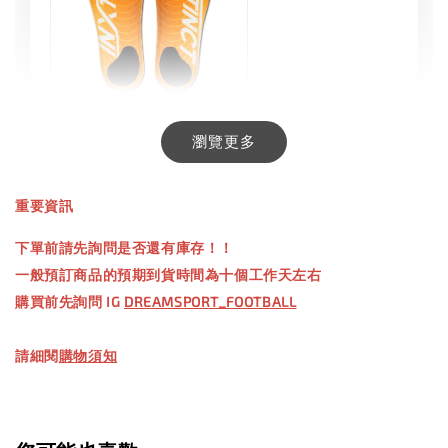
INXTINCT 生活日用鞋墊
瀏覽更多
-
+
NT$ 550.00
重要資訊
NT$ 660.00
下單前請先詢問是否還有庫存！！
一般預訂商品的預期到貨時間為十個工作天左右
加入購物車
購買前先詢問 IG
DREAMSPORT_FOOTBALL
請細閱
購物須知
【加購優惠】TWG 防滑襪
瀏覽全部