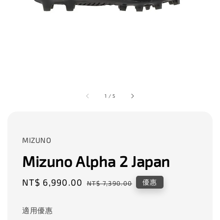
1
/
5
MIZUNO
Mizuno Alpha 2 Japan
Sale
NT$ 6,990.00
Regular
優惠
NT$ 7,390.00
price
price
適用優惠