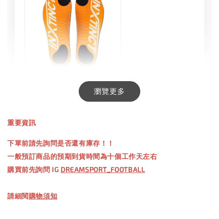
INXTINCT 生活日用鞋墊
瀏覽更多
-
+
NT$ 550.00
重要資訊
NT$ 660.00
下單前請先詢問是否還有庫存！！
一般預訂商品的預期到貨時間為十個工作天左右
加入購物車
購買前先詢問 IG
DREAMSPORT_FOOTBALL
請細閱
購物須知
【加購優惠】TWG 防滑襪