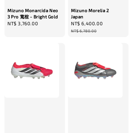
Mizuno Monarcida Neo
Mizuno Morelia 2
3 Pro 寬楦 - Bright Gold
Japan
Regular
NT$ 3,760.00
Sale
NT$ 6,400.00
Regular
price
price
price
NT$ 6,780.00