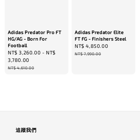
Adidas Predator Pro FT
Adidas Predator Elite
HG/AG - Born For
FT FG - Finishers Steel
Football
Sale
NT$ 4,850.00
Regular
Sale
NT$ 3,260.00
-
NT$
price
price
NT$ 7,990.00
price
3,780.00
Regular
NT$ 4,610.00
price
追蹤我們