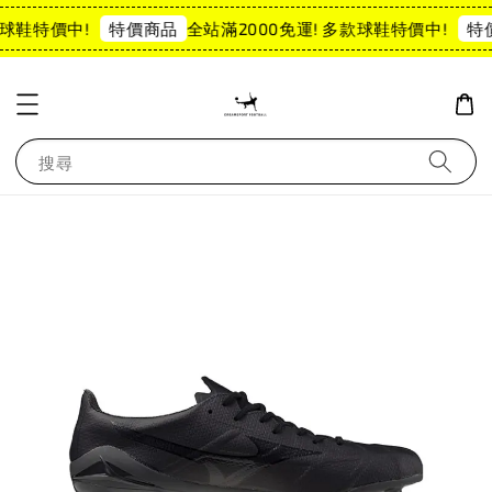
球鞋特價中!
全站滿2000免運! 多款球鞋特價中!
特價商品
特價
搜尋