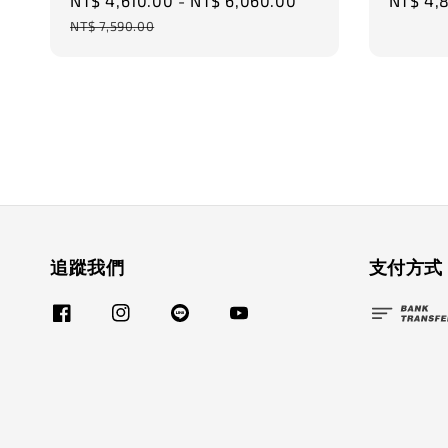
Sale
NT$ 4,610.00
-
NT$ 6,060.00
Regular
Sale
NT$ 4,
price
price
price
NT$ 7,590.00
追蹤我們
支付方式