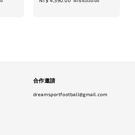
Sale
NT$ 4,590.00
Regular
00
NT$ 6,020.00
price
price
合作邀請
dreamsportfootball@gmail.com