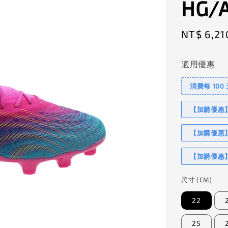
HG/A
Sale
NT$ 6,21
price
適用優惠
消費每 100
【加購優惠】I
【加購優惠】
【加購優惠】
尺寸 (CM)
22
25