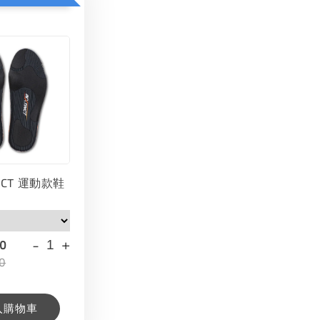
INCT 運動款鞋
-
+
00
0
入購物車