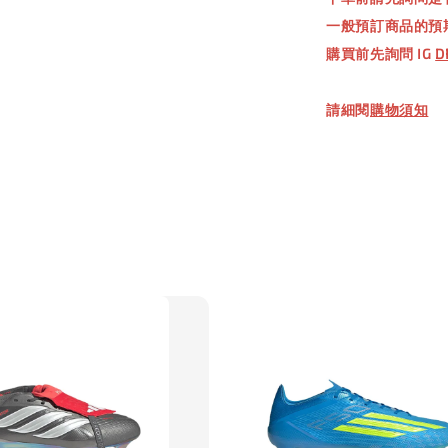
NT$ 660.
一般預訂商品的預
購買前先詢問 IG
D
加
請細閱
購物須知
【加購優惠
TWG 