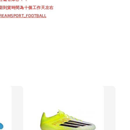
00
期到貨時間為十個工作天左右
REAMSPORT_FOOTBALL
入購物車
】TWG 防滑襪
瀏覽全部
售完
防滑襪 V2
TWG 防滑襪
TWG 防滑襪 小童
6-10歲