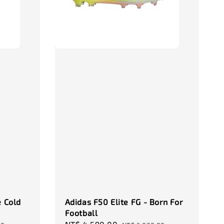
-
+
-
+
00
NT$ 320.00
NT$ 320.00
0
NT$ 370.00
NT$ 370.00
加入購物車
瀏覽更多
e Cold
Adidas F50 Elite FG - Born For
Football