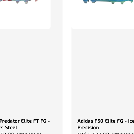
NT$ 320.
NT$ 370.0
Predator Elite FT FG -
Adidas F50 Elite FG - Ic
rs Steel
Precision