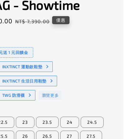
G - Showtime
0.00
Regular
優惠
NT$ 7,390.00
price
 元送 1 元回饋金
NXTINCT 運動款鞋墊
INXTINCT 生活日用鞋墊
TWG 防滑襪
瀏覽更多
22.5
23
23.5
24
24.5
25.5
26
26.5
27
27.5