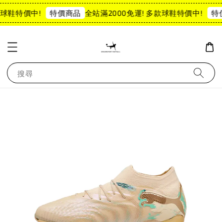
球鞋特價中!
全站滿2000免運! 多款球鞋特價中!
特價商品
特
搜尋