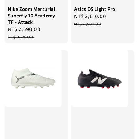
Nike Zoom Mercurial
Asics DS Light Pro
Superfly 10 Academy
Sale
NT$ 2,810.00
Regular
TF - Attack
price
price
NT$ 4,990.00
Sale
NT$ 2,590.00
Regular
price
price
NT$ 3,740.00