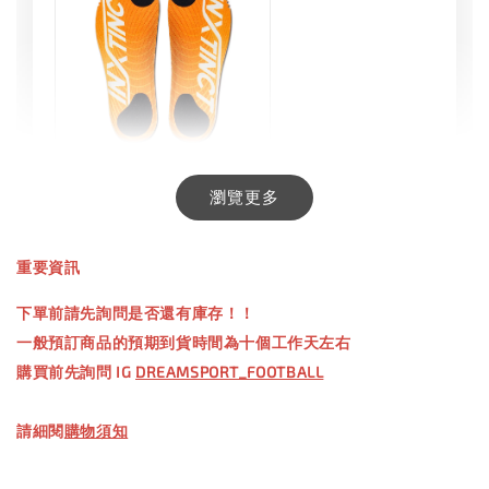
INXTINCT 生活日用鞋墊
瀏覽更多
-
+
NT$ 550.00
重要資訊
NT$ 660.00
下單前請先詢問是否還有庫存！！
一般預訂商品的預期到貨時間為十個工作天左右
加入購物車
購買前先詢問 IG
DREAMSPORT_FOOTBALL
請細閱
購物須知
【加購優惠】TWG 防滑襪
瀏覽全部