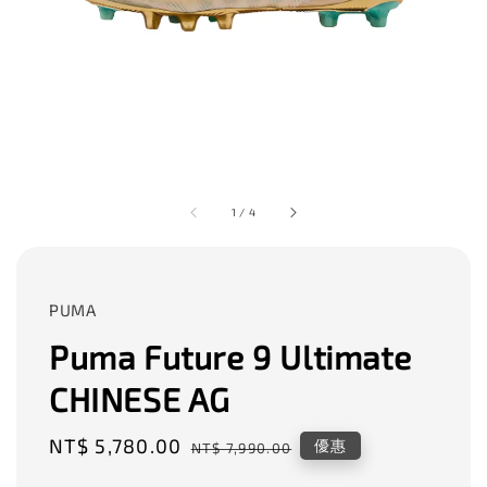
1
/
4
PUMA
Puma Future 9 Ultimate
CHINESE AG
Sale
NT$ 5,780.00
Regular
優惠
NT$ 7,990.00
price
price