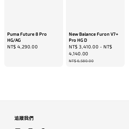
Puma Future 8 Pro
New Balance Furon V7+
HG/AG
Pro HG D
Regular
NT$ 4,290.00
Sale
NT$ 3,410.00
-
NT$
price
price
4,140.00
Regular
NT$ 6,580.00
price
追蹤我們