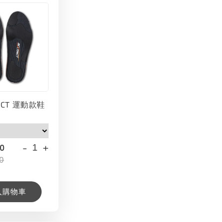
INCT 運動款鞋
-
+
00
0
入購物車