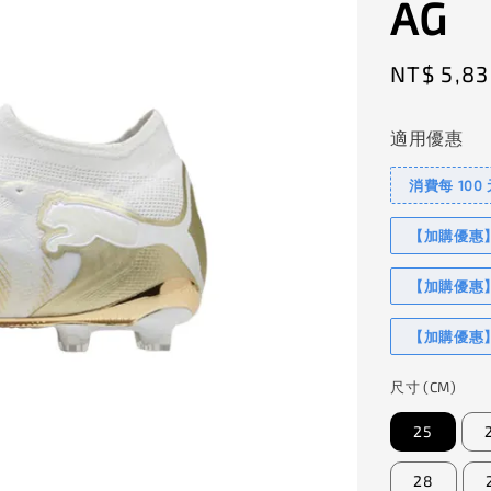
AG
Sale
NT$ 5,83
price
適用優惠
消費每 100
【加購優惠】I
【加購優惠】
【加購優惠】
尺寸 (CM)
25
28