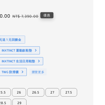
0.00
Regular
優惠
NT$ 7,390.00
price
 元送 1 元回饋金
NXTINCT 運動款鞋墊
INXTINCT 生活日用鞋墊
TWG 防滑襪
瀏覽更多
25.5
26
26.5
27
27.5
28.5
29