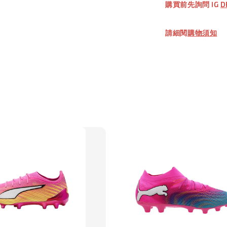
購買前先詢問 IG
D
加
請細閱
購物須知
【加購優惠
TWG 