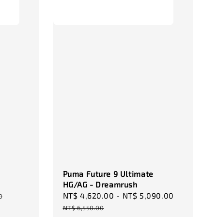
-
+
-
+
00
NT$ 320.00
NT$ 320.00
0
NT$ 370.00
NT$ 370.00
加入購物車
瀏覽更多
Puma Future 9 Ultimate
HG/AG - Dreamrush
Sale
NT$ 4,620.00
-
NT$ 5,090.00
Regular
0
price
price
NT$ 6,550.00