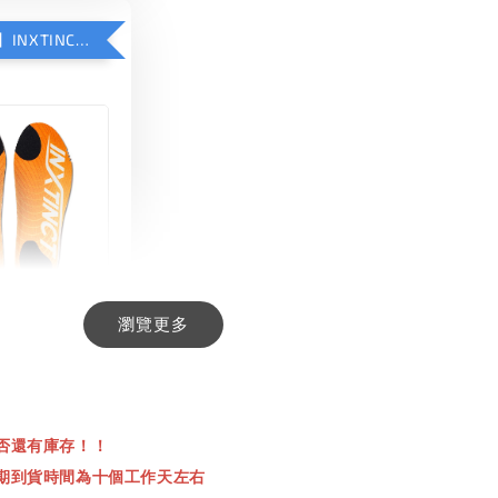
【加購優惠】INXTINCT 生活日用鞋墊
瀏覽更多
INCT 生活日用
-
+
00
否還有庫存！！
00
期到貨時間為十個工作天左右