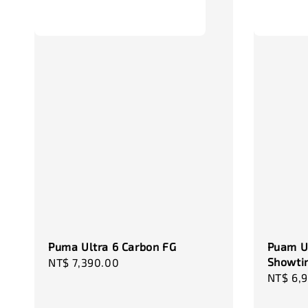
Puma Ultra 6 Carbon FG
Puam Ul
Showti
Regular
NT$ 7,390.00
Sale
NT$ 6,
price
price