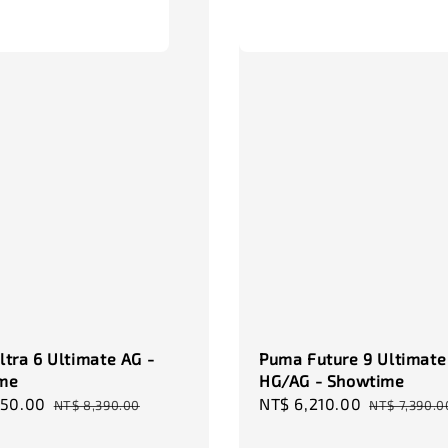
NT$ 320.
NT$ 370.0
tra 6 Ultimate AG -
Puma Future 9 Ultimate
me
HG/AG - Showtime
950.00
Regular
Sale
NT$ 6,210.00
Regular
NT$ 8,390.00
NT$ 7,390.0
price
price
price