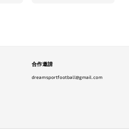
合作邀請
dreamsportfootball@gmail.com