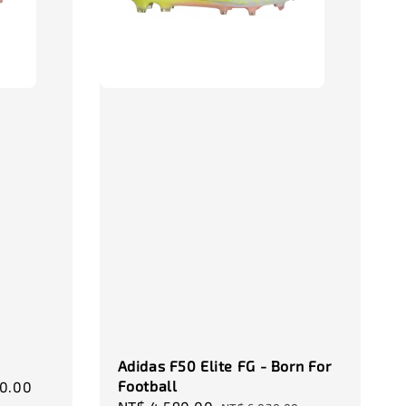
-
+
-
+
00
NT$ 320.00
NT$ 320.00
0
NT$ 370.00
NT$ 370.00
加入購物車
瀏覽更多
Adidas F50 Elite FG - Born For
Football
90.00
Regular