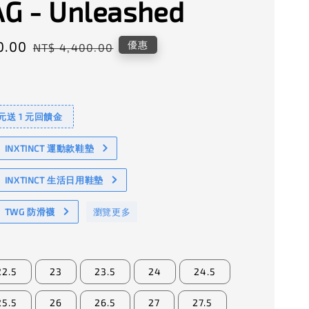
G - Unleashed
0.00
Regular
優惠
NT$ 4,400.00
price
 元送 1 元回饋金
NXTINCT 運動款鞋墊
INXTINCT 生活日用鞋墊
TWG 防滑襪
瀏覽更多
22.5
23
23.5
24
24.5
25.5
26
26.5
27
27.5