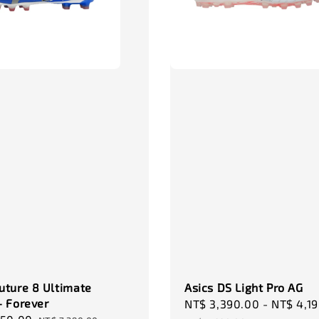
NT$ 320.
NT$ 370.0
uture 8 Ultimate
Asics DS Light Pro AG
- Forever
Sale
NT$ 3,390.00
-
NT$ 4,1