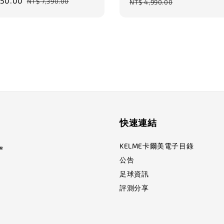
650.00
Regular
price
NT$ 7,390.00
NT$ 4,990.00
price
快速連結
KELME卡爾美電子目錄
公告
足球資訊
評測分享