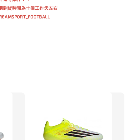
00
期到貨時間為十個工作天左右
REAMSPORT_FOOTBALL
入購物車
】TWG 防滑襪
瀏覽全部
售完
防滑襪 V2
TWG 防滑襪
TWG 防滑襪 小童
6-10歲