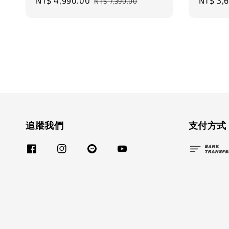
Sale
NT$ 4,990.00
Regular
Sale
NT$ 3,
NT$ 7,390.00
price
price
price
追蹤我們
支付方式