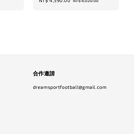
Sale
NT$ 4,590.00
Regular
price
NT$ 6,020.00
price
price
合作邀請
dreamsportfootball@gmail.com