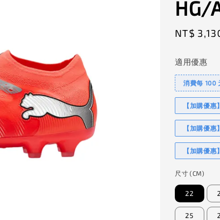
HG/A
Sale
NT$ 3,13
price
適用優惠
消費每 100
【加購優惠】I
【加購優惠】
【加購優惠】
尺寸 (CM)
22
25