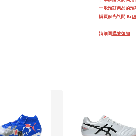
NT$ 660.
一般預訂商品的預
購買前先詢問 IG
D
加
請細閱
購物須知
【加購優惠
TWG 