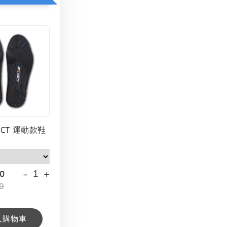
INCT 運動款鞋
-
+
00
0
入購物車